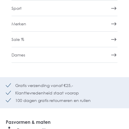
veranderen, hebben we ons zoekfilter
Sport
aangepast voor meer duidelijkheid. Onze
zoekfilters helpen je om miskopen te
Merken
voorkomen. Kies de pasvorm die bij je past:
variërend van zeer strak tot wijd en niet
getailleerd, en wij tonen de overhemden
Sale %
die aan jouw keuze voldoen. Bij ieder shirt
staat een maattabel voor extra zekerheid.
Als je deze vergelijkt met de maten van een
Dames
overhemd dat je perfect past, weet je zeker
dat je het juiste model kiest.
HemdVoorHem.nl heeft voor iedere man
een passend overhemd. Bij
HemdVoorHem.nl zorgen we voor een
Gratis verzending vanaf €25,-
moeiteloze en plezierige winkelervaring, met
Klanttevredenheid staat voorop
persoonlijk advies en snelle levering. Ontdek
100 dagen gratis retourneren en ruilen
de veelzijdigheid van onze overhemden,
perfect voor elke gelegenheid. Shop
vandaag nog en profiteer van onze
uitstekende service. ✓ Klantwaardering: 9.2
Pasvormen & maten
✓ GRATIS verzending vanaf €25 ,-✓ 100