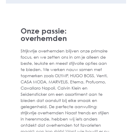
assortiment nog dagelijks verder uit, zodat
we je een one-stop-shop kunnen bieden
voor al jouw herenkleding en accessoires.
Van truien en polo’s in verschillende stijlen
Onze passie:
en modellen, passend bij elke gelegenheid
overhemden
en weersomstandigheid, tot een uitgebreide
collectie herenondergoed, variërend van
traditionele T-shirts tot trendy boxershorts.
Strijkvrije overhemden blijven onze primaire
Ongeacht jouw persoonlijke stijl en voorkeur,
focus, en we zetten ons in om je alleen de
bij ons vindt je de perfecte match.
beste, leukste en meest stijlvolle opties aan
te bieden. We werken nauw samen met
Wie zijn wij?
topmerken zoals OLYMP, HUGO BOSS, Venti,
CASA MODA, MARVELIS, Eterna, Profuomo,
Wij zijn een online aanbieder van
Cavallaro Napoli, Calvin Klein en
herenmode. Sinds onze oprichting in 2010
Seidensticker om een assortiment aan te
doen wij maar 1 ding: onszelf continu
bieden dat aansluit bij elke smaak en
verbeteren voor een maximale online winkel
gelegenheid. De perfecte aanvulling:
beleving. Met grote passie en zorg streven
strijkvrije overhemden Naast trends en stijlen
wij als team ernaar om de beste service,
in herenmode, hebben wij iets anders
kwaliteit, scherpe prijzen en een continue
ontdekt dat overhemden tot favorieten
wisselend assortiment aan te bieden. Bij
maakt: non iron shirts! Want wie houdt er nu