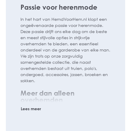
Passie voor herenmode
In het hart van HemdVoorHem.nl klopt een
ongeëvenaarde passie voor herenmode.
Deze passie drijft ons elke dag om de beste
en meest stijlvolle opties in strijkvrije
overhemden te bieden, een essentieel
onderdeel van de garderobe van elke man.
We zijn trots op onze zorgvuldig
samengestelde collectie, die naast
overhemden bestaat uit truien, polo's,
ondergoed, accessoires, jassen, broeken en
sokken.
Meer dan alleen
overhemden
Lees meer
Strijkvrije overhemden blijven onze primaire
focus, en we zetten ons in om jou alleen de
beste en meest stijlvolle opties aan te
bieden. Naast overhemden breiden wij ons