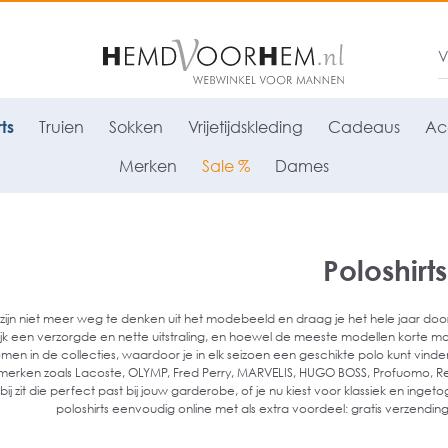
ts
Truien
Sokken
Vrijetijdskleding
Cadeaus
Ac
Merken
Sale %
Dames
Poloshirts
s zijn niet meer weg te denken uit het modebeeld en draag je het hele jaar do
ijk een verzorgde en nette uitstraling, en hoewel de meeste modellen korte
men in de collecties, waardoor je in elk seizoen een geschikte polo kunt vin
erken zoals Lacoste, OLYMP, Fred Perry, MARVELIS, HUGO BOSS, Profuomo, Redm
ij zit die perfect past bij jouw garderobe, of je nu kiest voor klassiek en inget
poloshirts eenvoudig online met als extra voordeel: gratis verzending 