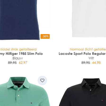
-30%
Middel strak getailleerd
Normaal (licht getaill
y Hilfiger 1985 Slim Polo
Lacoste Sport Polo Regular 
Blauw
Wit
89,95
62,97
89,95
44,98