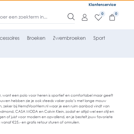
Klantenservice
0
cessoires
Broeken
Zwembroeken
Sport
or, want een polo voor heren is sportief en comfortabel maar geeft
 mouwen hebben zie je ook steeds vaker polo’s met lange mouw
den, zeker bij HemdVoorHem.nl waar je een ruim aanbod vindt van
ond, CASA MODA en Calvin Klein, zodat er altijd wel een stijl en
ogen of juist voor modern en opvallend, en je bestelt jouw favoriete
vanaf €25,- en gratis retour sturen of omruilen.