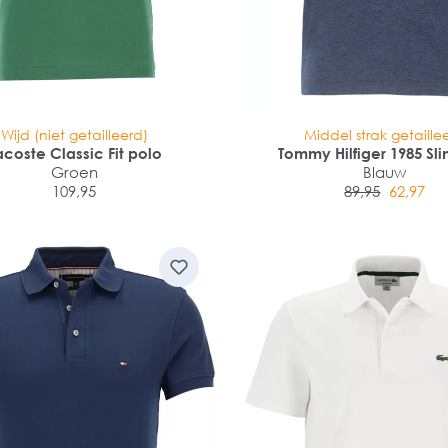
Wijd (niet getailleerd)
Middel strak getaille
acoste Classic Fit polo
Tommy Hilfiger 1985 Sli
Groen
Blauw
109,95
89,95
62,97