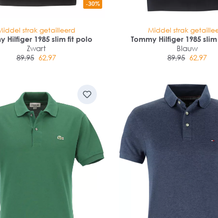
-30%
Middel strak getailleerd
Middel strak getaille
 Hilfiger 1985 slim fit polo
Tommy Hilfiger 1985 slim 
Zwart
Blauw
89,95
62,97
89,95
62,97