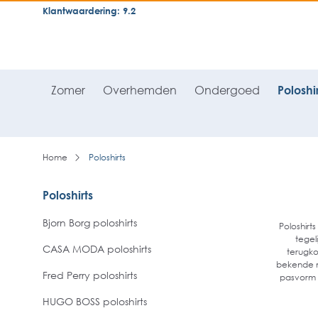
Klantwaardering: 9.2
neral.skipToSearch
general.skipToNavigation
Zomer
Overhemden
Ondergoed
Poloshir
Home
Poloshirts
Poloshirts
Bjorn Borg poloshirts
Poloshirt
tegel
CASA MODA poloshirts
terugko
bekende m
Fred Perry poloshirts
pasvorm b
HUGO BOSS poloshirts