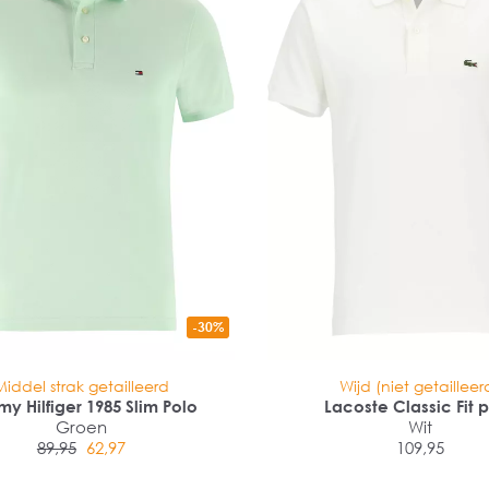
-30%
Middel strak getailleerd
Wijd (niet getailleer
y Hilfiger 1985 Slim Polo
Lacoste Classic Fit 
Groen
Wit
89,95
62,97
109,95