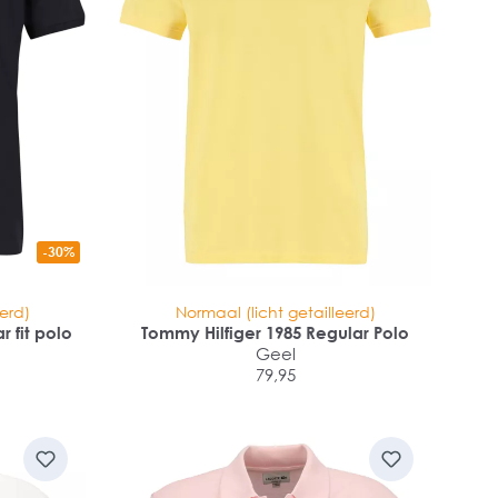
-30%
eerd)
Normaal (licht getailleerd)
r fit polo
Tommy Hilfiger 1985 Regular Polo
Geel
79,95