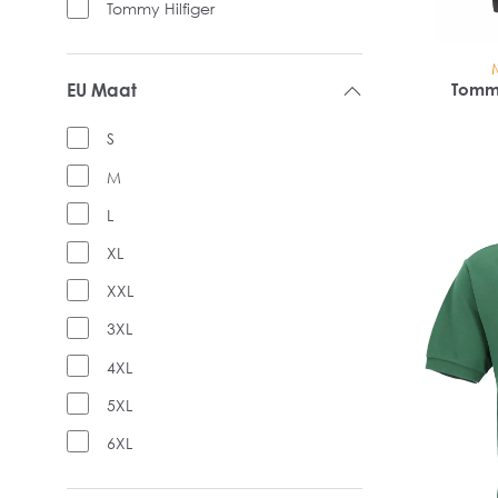
Tommy Hilfiger
EU Maat
Tommy
S
M
L
XL
XXL
3XL
4XL
5XL
6XL