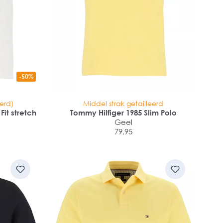
-50%
eerd)
Middel strak getailleerd
Fit stretch
Tommy Hilfiger 1985 Slim Polo
Geel
79,95