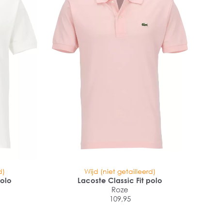
d)
Wijd (niet getailleerd)
polo
Lacoste Classic Fit polo
Roze
109,95