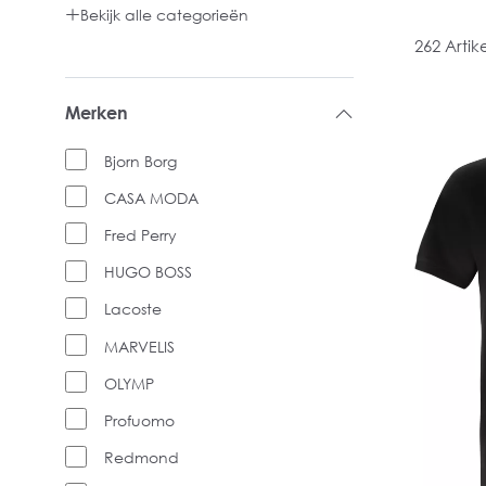
Bekijk alle categorieën
262 Artik
Merken
Bjorn Borg
CASA MODA
Fred Perry
HUGO BOSS
Lacoste
MARVELIS
OLYMP
Profuomo
Redmond