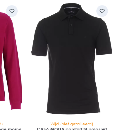
d)
Wijd (niet getailleerd)
lange mouw
CASA MODA comfort fit poloshirt