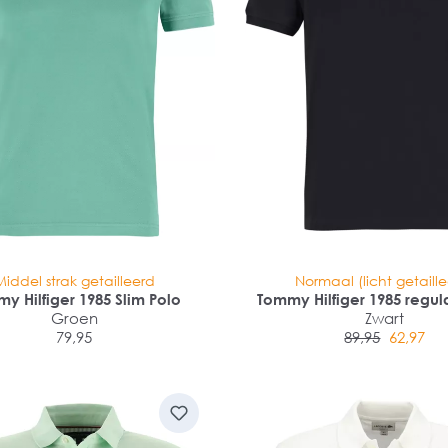
Middel strak getailleerd
Normaal (licht getaill
y Hilfiger 1985 Slim Polo
Tommy Hilfiger 1985 regula
Groen
Zwart
79,95
89,95
62,97