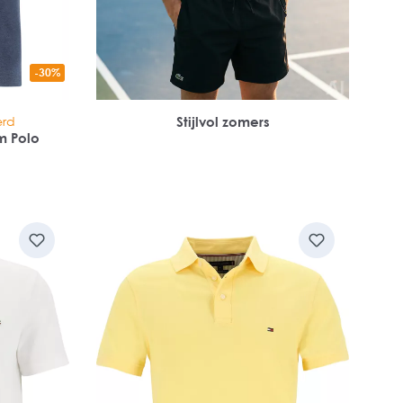
-30%
erd
Stijlvol zomers
m Polo