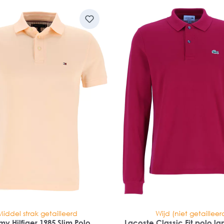
Middel strak getailleerd
Wijd (niet getailleer
y Hilfiger 1985 Slim Polo
Lacoste Classic Fit polo 