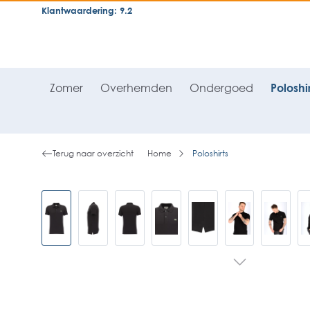
Klantwaardering: 9.2
neral.skipToSearch
general.skipToNavigation
Zomer
Overhemden
Ondergoed
Poloshir
Terug naar overzicht
Home
Poloshirts