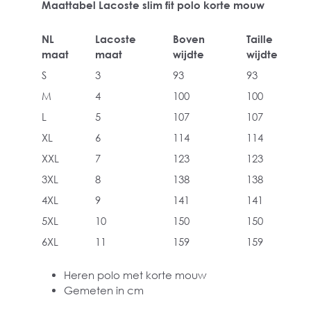
Maattabel Lacoste slim fit polo korte mouw
NL
Lacoste
Boven
Taille
maat
maat
wijdte
wijdte
S
3
93
93
M
4
100
100
L
5
107
107
XL
6
114
114
XXL
7
123
123
3XL
8
138
138
4XL
9
141
141
5XL
10
150
150
6XL
11
159
159
Heren polo met korte mouw
Gemeten in cm