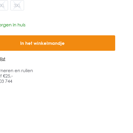
XL
3XL
rgen in huis
In het winkelmandje
jst
rneren en ruilen
 €25,-
03 744