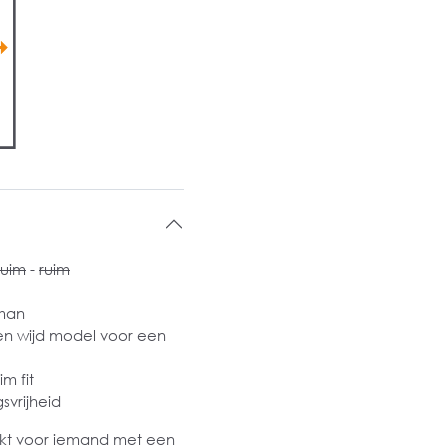
ruim
-
ruim
 man
een wijd model voor een
m fit
svrijheid
ikt voor iemand met een