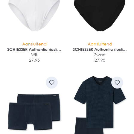
Aansluitend
Aansluitend
SCHIESSER Authentic rioslips
SCHIESSER Authentic rioslips
(2-pack)
Wit
(2-pack)
Zwart
27,95
27,95