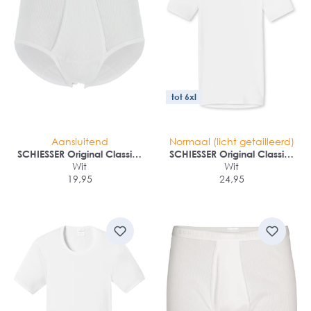
tot 6xl
Aansluitend
Normaal (licht getailleerd)
SCHIESSER Original Classics
SCHIESSER Original Classics
hoge slip (1-pack)
Wit
T-shirt (1-pack)
Wit
19,95
24,95