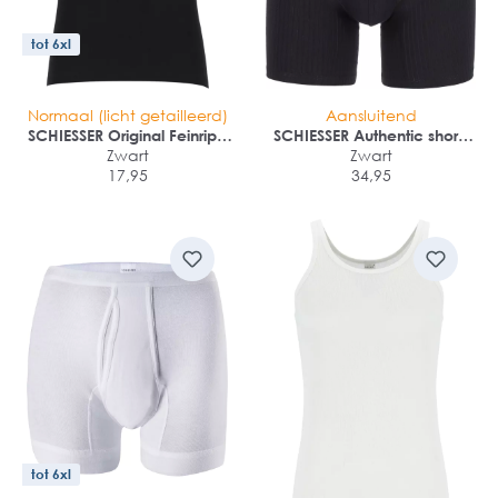
tot 6xl
Normaal (licht getailleerd)
Aansluitend
SCHIESSER Original Feinripp
SCHIESSER Authentic shorts
singlet (1-pack)
Zwart
(2-pack)
Zwart
17,95
34,95
tot 6xl