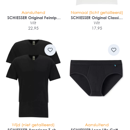
Aansluitend
Normaal (licht getailleerd)
SCHIESSER Original Feinripp
SCHIESSER Original Classics
short (1-pack)
Wit
singlet (1-pack)
Wit
22,95
17,95
Wijd (niet getailleerd)
Aansluitend
SCHIESSER American T-shirt
SCHIESSER Long Life Cotton