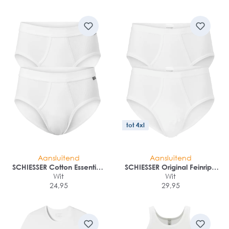
tot 4xl
Aansluitend
Aansluitend
SCHIESSER Cotton Essentials
SCHIESSER Original Feinripp
Feinripp sportslips (2-pack)
Wit
sportslips (2-pack)
Wit
24,95
29,95