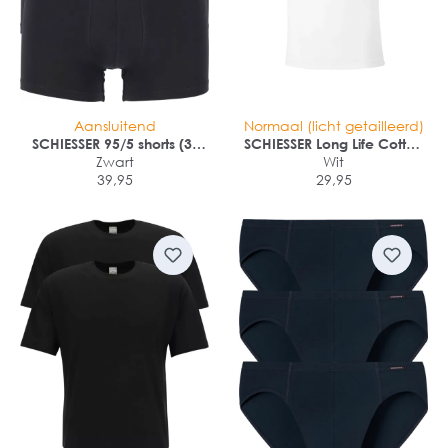
Aansluitend
Normaal (licht getailleerd)
SCHIESSER 95/5 shorts (3-
SCHIESSER Long Life Cotton
pack)
Zwart
T-shirt (1-pack)
Wit
39,95
29,95