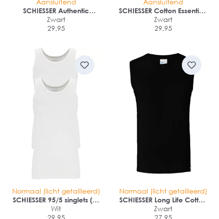
Aansluitend
Aansluitend
SCHIESSER Authentic
SCHIESSER Cotton Essentials
sportslips (2-pack)
Zwart
shorts (2-pack)
Zwart
29,95
29,95
Normaal (licht getailleerd)
Normaal (licht getailleerd)
SCHIESSER 95/5 singlets (2-
SCHIESSER Long Life Cotton
pack)
Wit
tanktop (1-pack)
Zwart
29,95
27,95