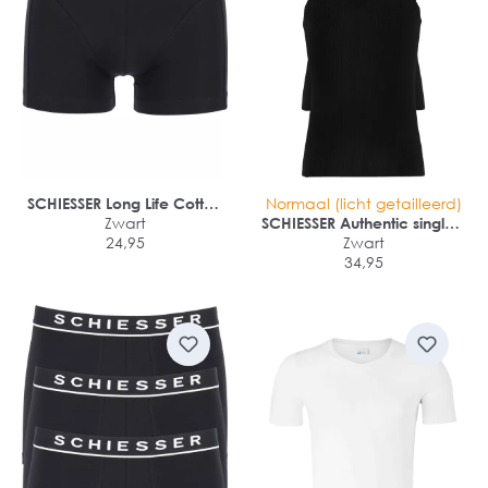
SCHIESSER Long Life Cotton
Normaal (licht getailleerd)
shorts (1-pack)
Zwart
SCHIESSER Authentic singlets
24,95
(2-pack)
Zwart
34,95