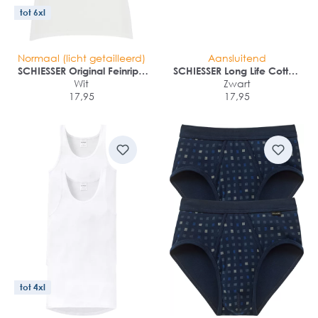
tot 6xl
Normaal (licht getailleerd)
Aansluitend
SCHIESSER Original Feinripp
SCHIESSER Long Life Cotton
singlet (1-pack)
Wit
rioslip (1-pack)
Zwart
17,95
17,95
tot 4xl