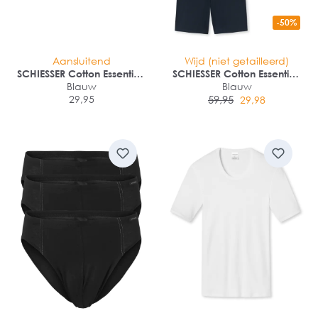
-50%
Aansluitend
Wijd (niet getailleerd)
SCHIESSER Cotton Essentials
SCHIESSER Cotton Essentials
boxer (2-pack)
Blauw
Pyjama kort
Blauw
29,95
59,95
29,98