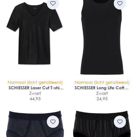
Normaal (licht getailleerd)
Normaal (licht getailleerd)
SCHIESSER Laser Cut T-shirt
SCHIESSER Long Life Cotton
(1-pack)
Zwart
singlet (1-pack)
Zwart
44,95
24,95