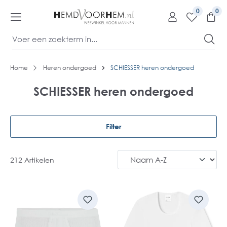
kipToContentLink
0
Home
Heren ondergoed
SCHIESSER heren ondergoed
SCHIESSER heren ondergoed
Filter
212 Artikelen