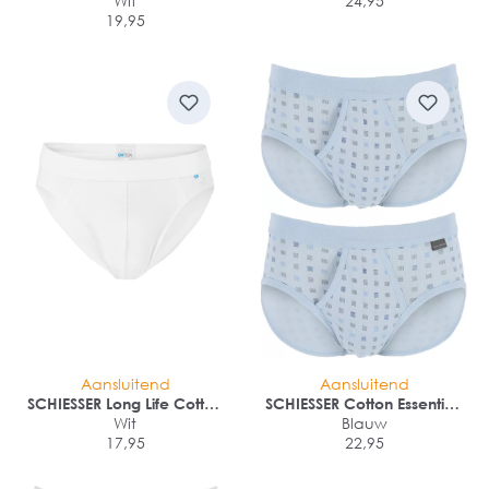
midi-slip (1-pack)
Wit
24,95
19,95
Aansluitend
Aansluitend
SCHIESSER Long Life Cotton
SCHIESSER Cotton Essentials
rioslip (1-pack)
Wit
sportslips (2-pack)
Blauw
17,95
22,95