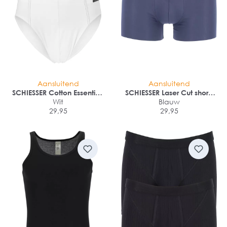
Aansluitend
Aansluitend
SCHIESSER Cotton Essentials
SCHIESSER Laser Cut shorts
supermini slips (3-pack)
Wit
(1-pack)
Blauw
29,95
29,95