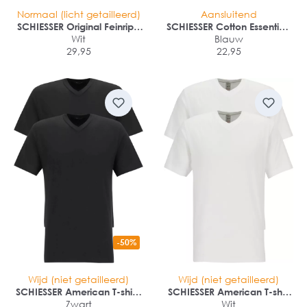
Normaal (licht getailleerd)
Aansluitend
SCHIESSER Original Feinripp
SCHIESSER Cotton Essentials
singlets (2-pack)
Wit
sportslips (2-pack)
Blauw
29,95
22,95
-50%
Wijd (niet getailleerd)
Wijd (niet getailleerd)
SCHIESSER American T-shirts
SCHIESSER American T-shirt
(2-pack)
Zwart
(2-pack)
Wit