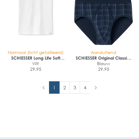
Normaal (licht getailleerd)
Aansluitend
SCHIESSER Long Life Soft
SCHIESSER Original Classics
singlet (1-pack)
Wit
sportslips (2-pack)
Blauw
29,95
29,95
1
2
3
4