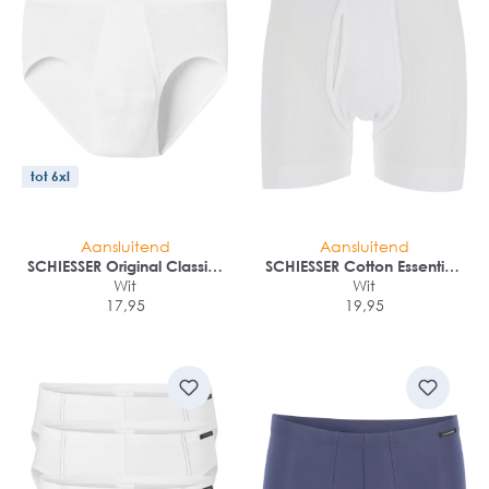
tot 6xl
Aansluitend
Aansluitend
SCHIESSER Original Classics
SCHIESSER Cotton Essentials
sportslip (1-pack)
Wit
lange short (1-pack)
Wit
17,95
19,95