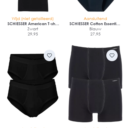
Wijd (niet getailleerd)
Aansluitend
SCHIESSER American T-shirt
SCHIESSER Cotton Essentials
(2-pack)
Zwart
supermini slips (3-pack)
Blauw
29,95
27,95