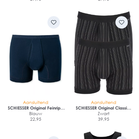
Aansluitend
Aansluitend
SCHIESSER Original Feinripp
SCHIESSER Original Classics
boxer (1-pack)
Blauw
shorts (2-pack)
Zwart
22,95
39,95