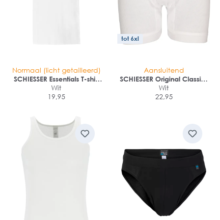
tot 6xl
Normaal (licht getailleerd)
Aansluitend
SCHIESSER Essentials T-shirt
SCHIESSER Original Classics
(1-pack)
Wit
lange short (1-pack)
Wit
19,95
22,95