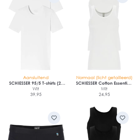
Aansluitend
Normaal (licht getailleerd)
SCHIESSER 95/5 T-shirts (2-
SCHIESSER Cotton Essentials
pack)
Wit
Feinripp singlets (2-pack)
Wit
39,95
24,95