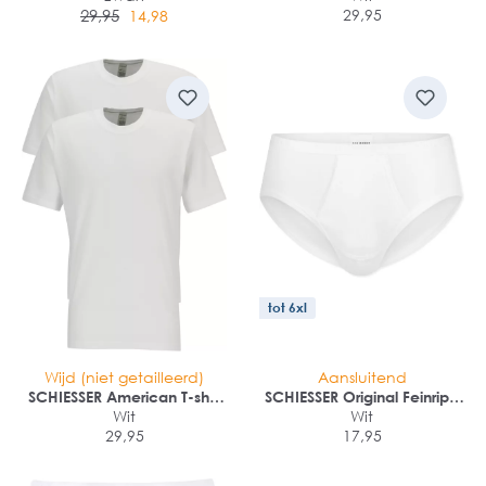
29,95
29,95
14,98
tot 6xl
Wijd (niet getailleerd)
Aansluitend
SCHIESSER American T-shirt
SCHIESSER Original Feinripp
(2-pack)
Wit
sportslip (1-pack)
Wit
29,95
17,95