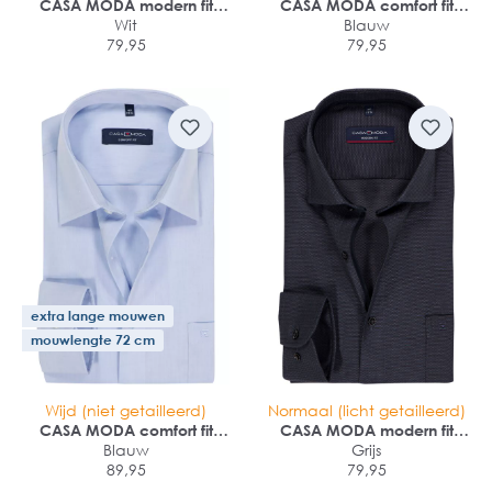
CASA MODA modern fit
CASA MODA comfort fit
overhemd
Wit
overhemd
Blauw
79,95
79,95
extra lange mouwen
mouwlengte 72 cm
Wijd (niet getailleerd)
Normaal (licht getailleerd)
CASA MODA comfort fit
CASA MODA modern fit
overhemd
Blauw
overhemd
Grijs
89,95
79,95