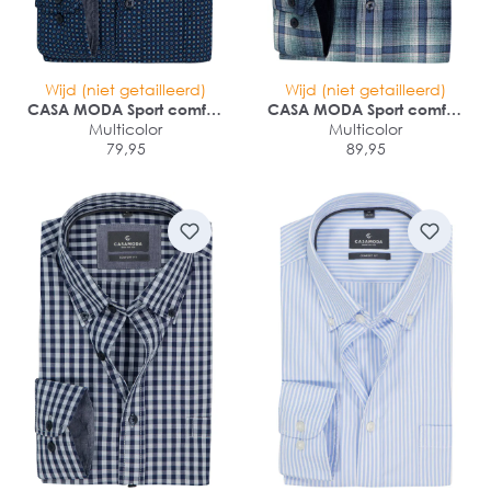
Wijd (niet getailleerd)
Wijd (niet getailleerd)
CASA MODA Sport comfort
CASA MODA Sport comfort
fit overhemd
Multicolor
fit overhemd
Multicolor
79,95
89,95