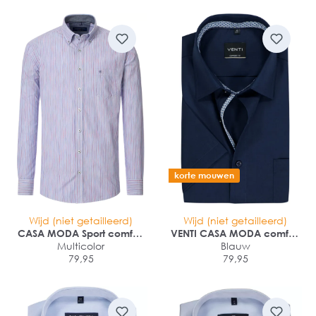
korte mouwen
Wijd (niet getailleerd)
Wijd (niet getailleerd)
CASA MODA Sport comfort
VENTI CASA MODA comfort
fit overhemd
Multicolor
fit overhemd
Blauw
79,95
79,95