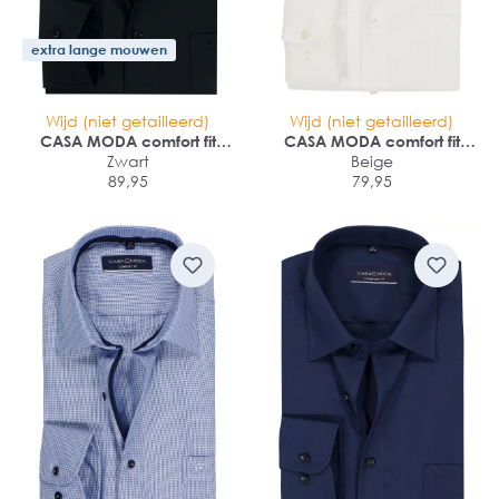
extra lange mouwen
Wijd (niet getailleerd)
Wijd (niet getailleerd)
CASA MODA comfort fit
CASA MODA comfort fit
overhemd
Zwart
overhemd
Beige
89,95
79,95