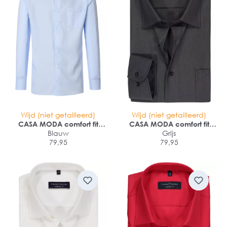
Wijd (niet getailleerd)
Wijd (niet getailleerd)
CASA MODA comfort fit
CASA MODA comfort fit
overhemd
Blauw
overhemd
Grijs
79,95
79,95