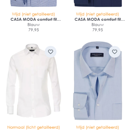
Wijd (niet getailleerd)
Wijd (niet getailleerd)
CASA MODA comfort fit
CASA MODA comfort fit
overhemd
Blauw
overhemd
Blauw
79,95
79,95
Normaal (licht getailleerd)
Wijd (niet getailleerd)