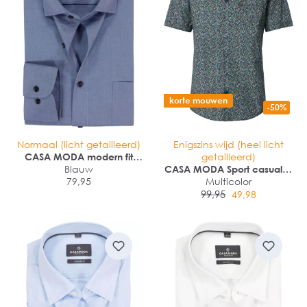
korte mouwen
-50%
Normaal (licht getailleerd)
Enigszins wijd (heel licht
CASA MODA modern fit
getailleerd)
overhemd
Blauw
CASA MODA Sport casual fit
79,95
overhemd
Multicolor
99,95
49,98