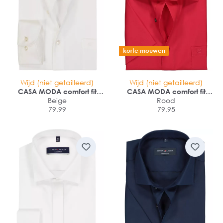
korte mouwen
Wijd (niet getailleerd)
Wijd (niet getailleerd)
CASA MODA comfort fit
CASA MODA comfort fit
overhemd
Beige
overhemd
Rood
79,99
79,95