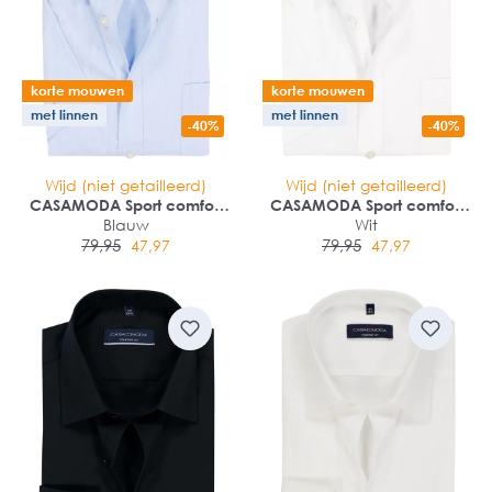
korte mouwen
korte mouwen
met linnen
met linnen
-40%
-40%
Wijd (niet getailleerd)
Wijd (niet getailleerd)
CASAMODA Sport comfort
CASAMODA Sport comfort
fit overhemd
Blauw
fit overhemd
Wit
79,95
79,95
47,97
47,97