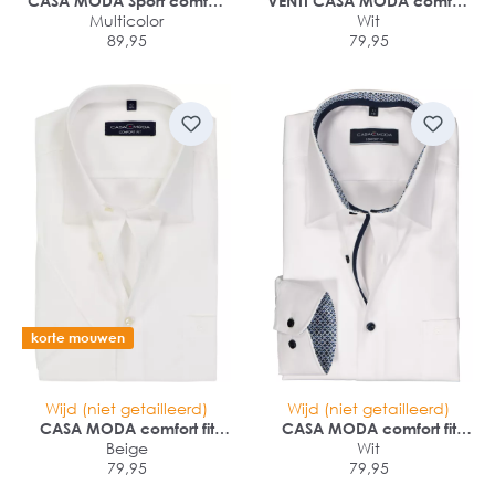
CASA MODA Sport comfort
VENTI CASA MODA comfort
fit overhemd
Multicolor
fit overhemd
Wit
89,95
79,95
korte mouwen
Wijd (niet getailleerd)
Wijd (niet getailleerd)
CASA MODA comfort fit
CASA MODA comfort fit
overhemd
Beige
overhemd
Wit
79,95
79,95