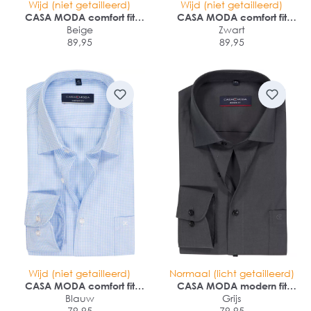
Wijd (niet getailleerd)
Wijd (niet getailleerd)
CASA MODA comfort fit
CASA MODA comfort fit
overhemd
Beige
overhemd
Zwart
89,95
89,95
Wijd (niet getailleerd)
Normaal (licht getailleerd)
CASA MODA comfort fit
CASA MODA modern fit
overhemd
Blauw
overhemd
Grijs
79,95
79,95