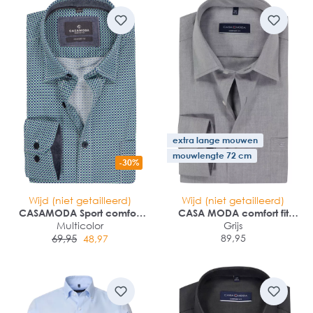
extra lange mouwen
mouwlengte 72 cm
-30%
Wijd (niet getailleerd)
Wijd (niet getailleerd)
CASAMODA Sport comfort
CASA MODA comfort fit
fit overhemd
Multicolor
overhemd
Grijs
69,95
89,95
48,97