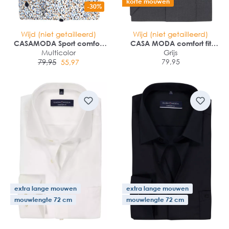
korte mouwen
-30%
Wijd (niet getailleerd)
Wijd (niet getailleerd)
CASAMODA Sport comfort
CASA MODA comfort fit
fit overhemd
Multicolor
overhemd
Grijs
79,95
79,95
55,97
extra lange mouwen
extra lange mouwen
mouwlengte 72 cm
mouwlengte 72 cm