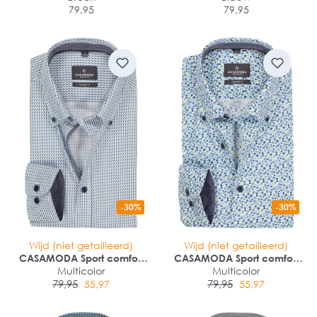
79,95
79,95
-30%
-30%
Wijd (niet getailleerd)
Wijd (niet getailleerd)
CASAMODA Sport comfort
CASAMODA Sport comfort
fit overhemd
Multicolor
fit overhemd
Multicolor
79,95
79,95
55,97
55,97