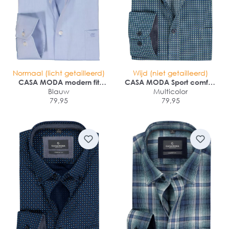
Normaal (licht getailleerd)
Wijd (niet getailleerd)
CASA MODA modern fit
CASA MODA Sport comfort
overhemd
Blauw
fit overhemd
Multicolor
79,95
79,95