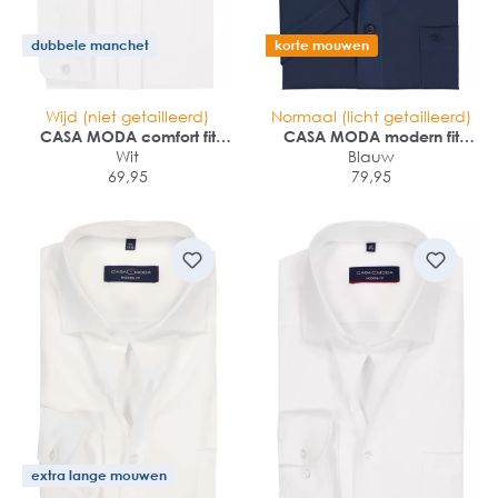
dubbele manchet
korte mouwen
Wijd (niet getailleerd)
Normaal (licht getailleerd)
CASA MODA comfort fit
CASA MODA modern fit
smoking overhemd
Wit
overhemd
Blauw
69,95
79,95
extra lange mouwen