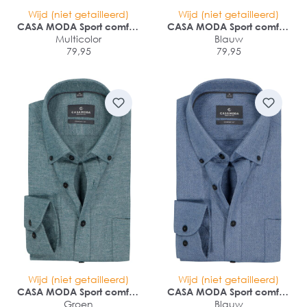
Wijd (niet getailleerd)
Wijd (niet getailleerd)
CASA MODA Sport comfort
CASA MODA Sport comfort
fit overhemd
Multicolor
fit overhemd
Blauw
79,95
79,95
Wijd (niet getailleerd)
Wijd (niet getailleerd)
CASA MODA Sport comfort
CASA MODA Sport comfort
fit overhemd
Groen
fit overhemd
Blauw