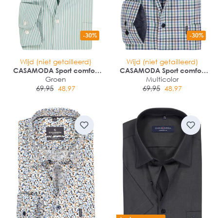
-30%
-30%
Wijd (niet getailleerd)
Wijd (niet getailleerd)
CASAMODA Sport comfort
CASAMODA Sport comfort
fit overhemd
Groen
fit overhemd
Multicolor
69,95
69,95
48,97
48,97