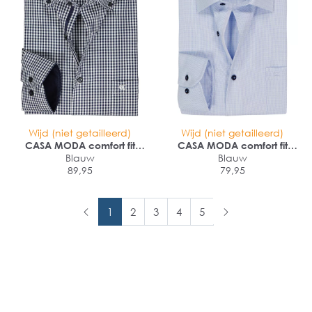
Wijd (niet getailleerd)
Wijd (niet getailleerd)
CASA MODA comfort fit
CASA MODA comfort fit
overhemd
Blauw
overhemd
Blauw
89,95
79,95
1
2
3
4
5