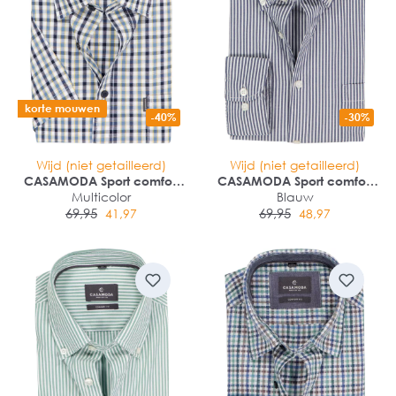
korte mouwen
-40%
-30%
Wijd (niet getailleerd)
Wijd (niet getailleerd)
CASAMODA Sport comfort
CASAMODA Sport comfort
fit overhemd
Multicolor
fit overhemd
Blauw
69,95
69,95
41,97
48,97