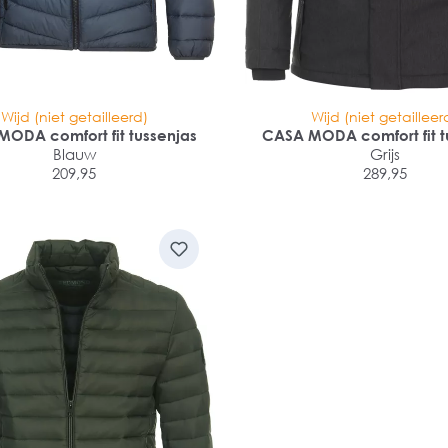
Wijd (niet getailleerd)
Wijd (niet getailleer
ODA comfort fit tussenjas
CASA MODA comfort fit t
Blauw
Grijs
209,95
289,95