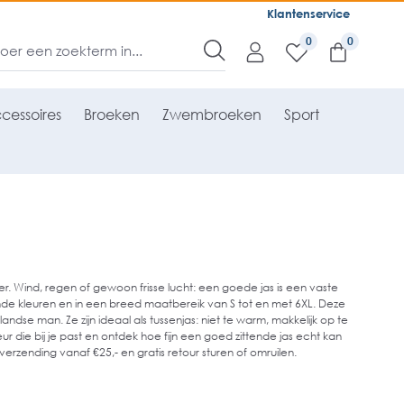
Klantenservice
0
cessoires
Broeken
Zwembroeken
Sport
der. Wind, regen of gewoon frisse lucht: een goede jas is een vaste
nde kleuren en in een breed maatbereik van S tot en met 6XL. Deze
se man. Ze zijn ideaal als tussenjas: niet te warm, makkelijk op te
ur die bij je past en ontdek hoe fijn een goed zittende jas echt kan
erzending vanaf €25,- en gratis retour sturen of omruilen.