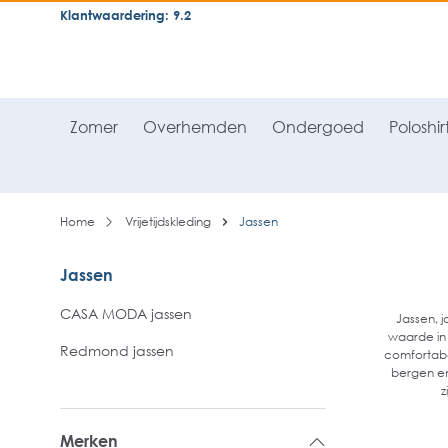
Klantwaardering: 9.2
neral.skipToSearch
general.skipToNavigation
Zomer
Overhemden
Ondergoed
Poloshir
Home
Vrijetijdskleding
Jassen
Jassen
CASA MODA jassen
Jassen, j
waarde in 
Redmond jassen
comfortabel
bergen en 
z
Merken