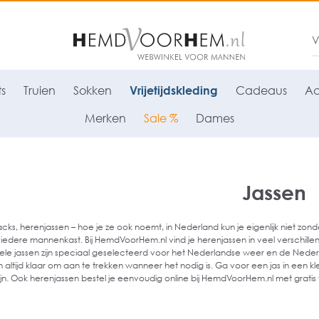
ts
Truien
Sokken
Vrijetijdskleding
Cadeaus
Ac
Merken
Sale %
Dames
Jassen
acks, herenjassen – hoe je ze ook noemt, in Nederland kun je eigenlijk niet zon
iedere mannenkast. Bij HemdVoorHem.nl vind je herenjassen in veel verschille
e jassen zijn speciaal geselecteerd voor het Nederlandse weer en de Nederland
altijd klaar om aan te trekken wanneer het nodig is. Ga voor een jas in een kle
ijn. Ook herenjassen bestel je eenvoudig online bij HemdVoorHem.nl met gratis v