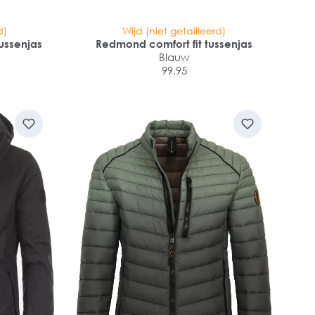
d)
Wijd (niet getailleerd)
ussenjas
Redmond comfort fit tussenjas
Blauw
99,95