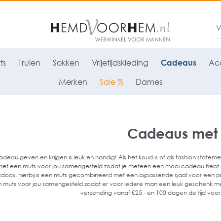
ts
Truien
Sokken
Vrijetijdskleding
Cadeaus
Acc
Merken
Sale %
Dames
Cadeaus met
deau geven en krijgen is leuk en handig! Als het koud is of als fashion statemen
t een muts voor jou samengesteld zodat je meteen een mooi cadeau hebt om 
oos, hierbij is een muts gecombineerd met een bijpassende sjaal voor een p
 muts voor jou samengesteld zodat er voor iedere man een leuk geschenk me
verzending vanaf €25,- en 100 dagen de tijd voor gr