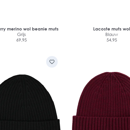
erry merino wol beanie muts
Lacoste muts wo
Grijs
Blauw
69,95
54,95