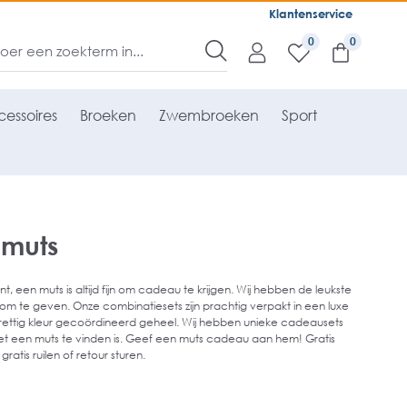
Klantenservice
0
essoires
Broeken
Zwembroeken
Sport
 muts
t, een muts is altijd fijn om cadeau te krijgen. Wij hebben de leukste
te geven. Onze combinatiesets zijn prachtig verpakt in een luxe
rettig kleur gecoördineerd geheel. Wij hebben unieke cadeausets
t een muts te vinden is. Geef een muts cadeau aan hem! Gratis
atis ruilen of retour sturen.