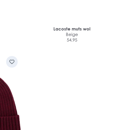
l
Lacoste muts wol
Beige
54,95