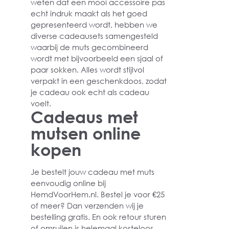
weten dat een mooi accessoire pas
echt indruk maakt als het goed
gepresenteerd wordt, hebben we
diverse cadeausets samengesteld
waarbij de muts gecombineerd
wordt met bijvoorbeeld een sjaal of
paar sokken. Alles wordt stijlvol
verpakt in een geschenkdoos, zodat
je cadeau ook echt als cadeau
voelt.
Cadeaus met
mutsen online
kopen
Je bestelt jouw cadeau met muts
eenvoudig online bij
HemdVoorHem.nl. Bestel je voor €25
of meer? Dan verzenden wij je
bestelling gratis. En ook retour sturen
of omruilen is helemaal kosteloos.