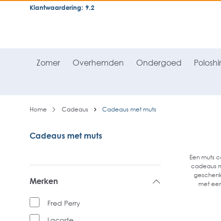
Klantwaardering: 9.2
neral.skipToSearch
general.skipToNavigation
Zomer
Overhemden
Ondergoed
Poloshir
Home
Cadeaus
Cadeaus met muts
Cadeaus met muts
Een muts ca
cadeaus me
geschenkd
Merken
met een
Fred Perry
Lacoste