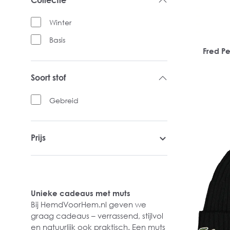
Winter
Basis
Fred P
Soort stof
Gebreid
Prijs
Unieke cadeaus met muts
Bij HemdVoorHem.nl geven we
graag cadeaus – verrassend, stijlvol
en natuurlijk ook praktisch. Een muts