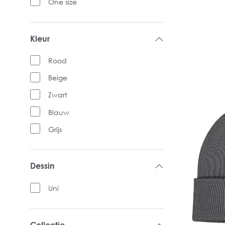
One size
Kleur
Rood
Beige
Zwart
Blauw
Grijs
Dessin
Uni
Collectie