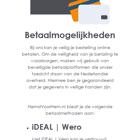
Betaalmogelijkheden
Bij ons kan je veilig je bestelling online
betalen. Om de veiligheid van je betaling te
waarborgen, maken wij gebruik van
beveiligde betaalplatformen die onder
toezicht staan van de Nederlandse
overheid. Hiermee ben je gegarandeerd
dat je gegevens in veilige handen zijn.
HemdVoorHem.nl biedt je de volgende
betaalmethoden aan:
iDEAL | Wero
Met iDEAL | Wero kan je vertrouwd,