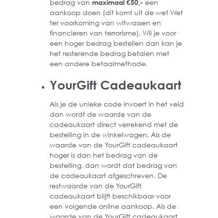
bedrag van
maximaal €50,-
een
aankoop doen (dit komt uit de wet Wet
ter voorkoming van witwassen en
financieren van terrorisme). Wil je voor
een hoger bedrag bestellen dan kan je
het resterende bedrag betalen met
een andere betaalmethode.
YourGift Cadeaukaart
Als je de unieke code invoert in het veld
dan wordt de waarde van de
cadeaukaart direct verrekend met de
bestelling in de winkelwagen. Als de
waarde van de YourGift cadeaukaart
hoger is dan het bedrag van de
bestelling, dan wordt dat bedrag van
de cadeaukaart afgeschreven. De
restwaarde van de YourGift
cadeaukaart blijft beschikbaar voor
een volgende online aankoop. Als de
waarde van de YourGift cadeaukaart