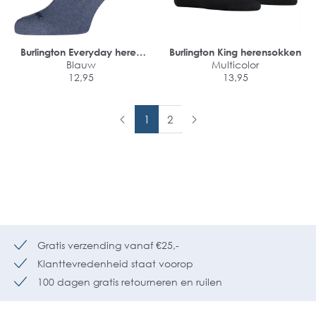
Burlington Everyday heren
Burlington King herensokken
enkelsokken (2-pack)
Blauw
Multicolor
12,95
13,95
1
2
Gratis verzending vanaf €25,-
Klanttevredenheid staat voorop
100 dagen gratis retourneren en ruilen