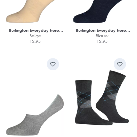
Burlington Everyday heren
Burlington Everyday heren
enkelsokken (2-pack)
Beige
enkelsokken (2-pack)
Blauw
12,95
12,95