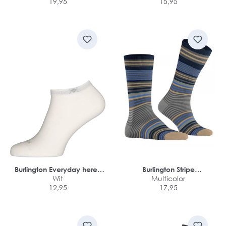
19,95
15,95
Burlington Everyday heren
Burlington Stripe
enkelsokken (2-pack)
Wit
herensokken
Multicolor
12,95
17,95