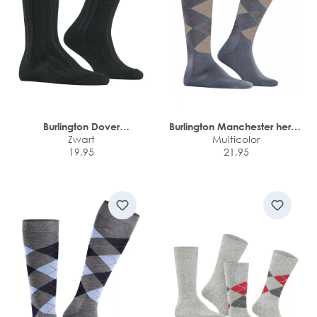
Burlington Dover
Burlington Manchester heren
herensokken
Zwart
kniekousen
Multicolor
19,95
21,95