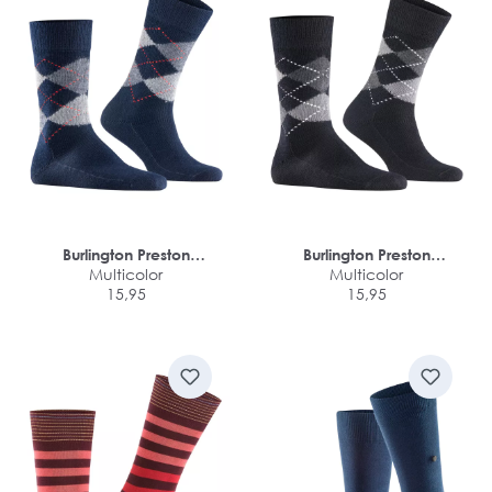
Burlington Preston
Burlington Preston
herensokken
Multicolor
herensokken
Multicolor
15,95
15,95