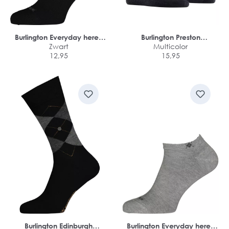
Burlington Everyday heren
Burlington Preston
enkelsokken (2-pack)
Zwart
herensokken
Multicolor
12,95
15,95
Burlington Edinburgh
Burlington Everyday heren