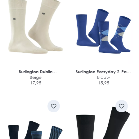
Burlington Dublin
Burlington Everyday 2-Pack
herensokken
Beige
herensokken
Blauw
17,95
15,95