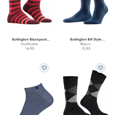
Burlington Blackpool
Burlington Brit Style
herensokken
Multicolor
herensokken
Blauw
14,95
15,95