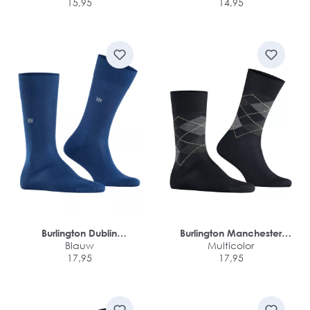
15,95
14,95
Burlington Dublin
Burlington Manchester
herensokken
Blauw
herensokken
Multicolor
17,95
17,95