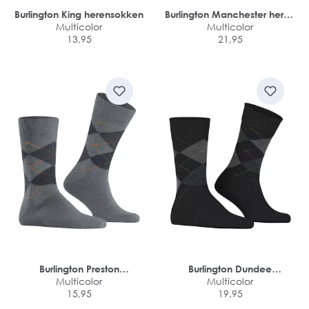
Burlington King herensokken
Burlington Manchester heren
Multicolor
kniekousen
Multicolor
13,95
21,95
Burlington Preston
Burlington Dundee
herensokken
Multicolor
herensokken
Multicolor
15,95
19,95