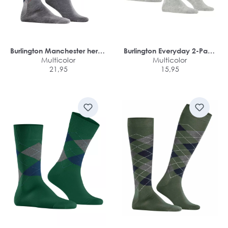
Burlington Manchester heren
Burlington Everyday 2-Pack
kniekousen
Multicolor
herensokken
Multicolor
21,95
15,95