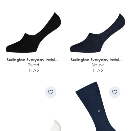
Burlington Everyday invisible
Burlington Everyday invisible
herensokken (2-pack)
Zwart
herensokken (2-pack)
Blauw
11,95
11,95