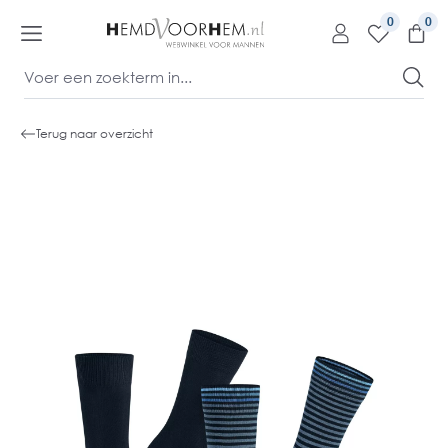
kipToContentLink
0
Terug naar overzicht