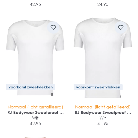
42,95
pack)
24,95
voorkomt zweetvlekken
voorkomt zweetvlekken
Normaal (licht getailleerd)
Normaal (licht getailleerd)
RJ Bodywear Sweatproof T-
RJ Bodywear Sweatproof T-
shirt (1-pack)
Wit
shirt (1-pack)
Wit
42,95
41,95