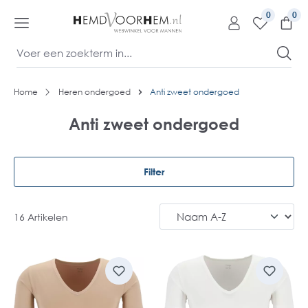
kipToContentLink
0
Home
Heren ondergoed
Anti zweet ondergoed
Anti zweet ondergoed
Filter
16 Artikelen