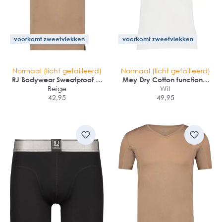
voorkomt zweetvlekken
voorkomt zweetvlekken
Normaal (licht getailleerd)
Normaal (licht getailleerd)
RJ Bodywear Sweatproof T-
Mey Dry Cotton functional
shirt (1-pack)
Beige
T-shirt (1-pack)
Wit
42,95
49,95