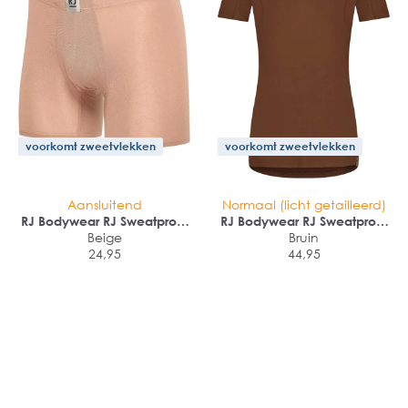
voorkomt zweetvlekken
voorkomt zweetvlekken
Aansluitend
Normaal (licht getailleerd)
RJ Bodywear RJ Sweatproof
RJ Bodywear RJ Sweatproof
Malmo heren boxer (1-
Beige
Copenhagen heren T-shirt
Bruin
pack)
24,95
(1-pack)
44,95