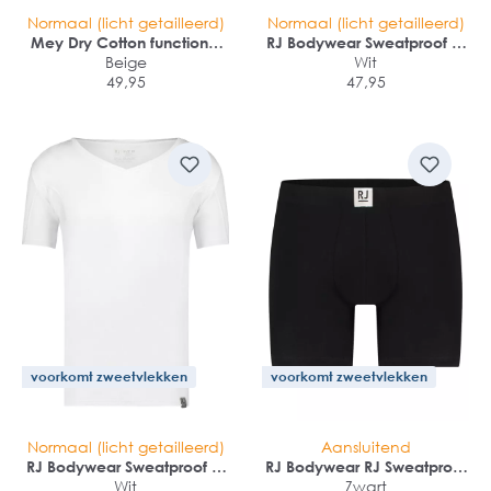
Normaal (licht getailleerd)
Normaal (licht getailleerd)
Mey Dry Cotton functional
RJ Bodywear Sweatproof T-
T-shirt (1-pack)
Beige
shirt (1-pack)
Wit
49,95
47,95
voorkomt zweetvlekken
voorkomt zweetvlekken
Normaal (licht getailleerd)
Aansluitend
RJ Bodywear Sweatproof T-
RJ Bodywear RJ Sweatproof
shirt (1-pack)
Wit
Malmo heren boxer (1-
Zwart