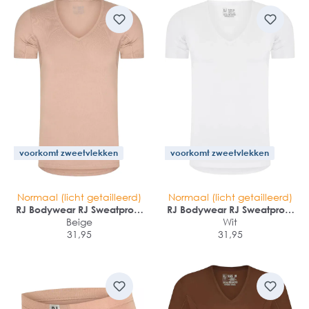
voorkomt zweetvlekken
voorkomt zweetvlekken
Normaal (licht getailleerd)
Normaal (licht getailleerd)
RJ Bodywear RJ Sweatproof
RJ Bodywear RJ Sweatproof
Bergen heren T-shirt (1-
Beige
Bergen heren T-shirt (1-
Wit
pack)
31,95
pack)
31,95