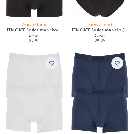
Aansluitend
Aansluitend
TEN CATE Basics men shorty
TEN CATE Basics men slip (2-
(2-pack)
Zwart
pack)
Zwart
32,95
29,95