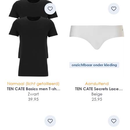
onzichtbaar onder kleding
Normaal (licht getailleerd)
Aansluitend
TEN CATE Basics men T-shirt
TEN CATE Secrets Lace
(2-pack)
Zwart
women brazilian (1-pack)
Beige
39,95
25,95