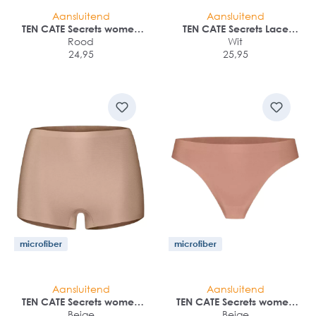
Aansluitend
Aansluitend
TEN CATE Secrets women
TEN CATE Secrets Lace
hipster (1-pack)
Rood
women high waist met kant
Wit
24,95
(1-pack)
25,95
microfiber
microfiber
Aansluitend
Aansluitend
TEN CATE Secrets women
TEN CATE Secrets women
shorts (1-pack)
Beige
string (1-pack)
Beige