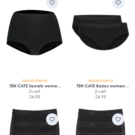
Aansluitend
Aansluitend
TEN CATE Secrets women
TEN CATE Basics women
high waist cotton (1-pack)
Zwart
bikini slip (2-pack)
Zwart
24,95
26,95