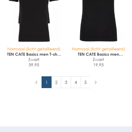
Normaal (licht getailleerd)
Normaal (licht getailleerd)
TEN CATE Basics men T-shirt
TEN CATE Basics men
(2-pack)
Zwart
bamboo viscose T-shirt (1-
Zwart
39,95
pack)
19,95
1
2
3
4
5