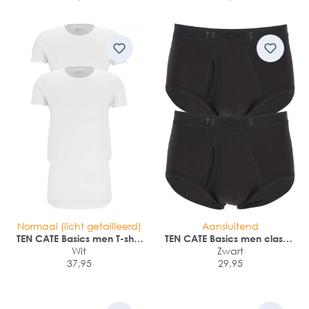
Normaal (licht getailleerd)
Aansluitend
TEN CATE Basics men T-shirt
TEN CATE Basics men classic
(2-pack)
Wit
slip met gulp (2-pack)
Zwart
37,95
29,95