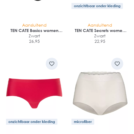
onzichtbaar onder kleding
Aansluitend
Aansluitend
TEN CATE Basics women
TEN CATE Secrets women
high leg (2-pack)
Zwart
high waist brief (1-pack)
Zwart
26,95
22,95
onzichtbaar onder kleding
microfiber