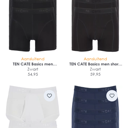
Aansluitend
Aansluitend
TEN CATE Basics men
TEN CATE Basics men shorts
bamboo viscose shorts (4-
Zwart
(4-pack)
Zwart
pack)
54,95
59,95