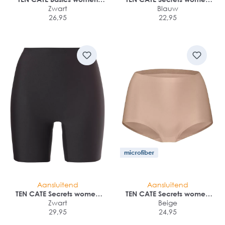
shorts (2-pack)
Zwart
high waist brief (1-pack)
Blauw
26,95
22,95
microfiber
Aansluitend
Aansluitend
TEN CATE Secrets women
TEN CATE Secrets women
long shorts (1-pack)
Zwart
high waist (1-pack)
Beige
29,95
24,95