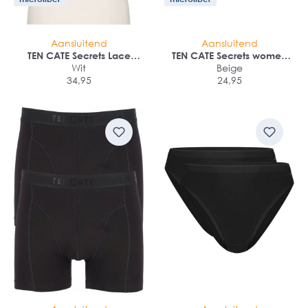
Aansluitend
Aansluitend
TEN CATE Secrets Lace
TEN CATE Secrets women
women singlet met kant (1-
Wit
high waist (1-pack)
Beige
pack)
34,95
24,95