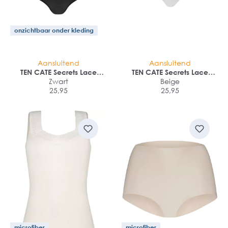
onzichtbaar onder kleding
Aansluitend
Aansluitend
TEN CATE Secrets Lace
TEN CATE Secrets Lace
women high waist brief (1-
Zwart
women hipster (1-pack)
Beige
pack)
25,95
25,95
microfiber
microfiber