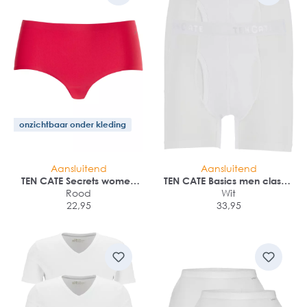
onzichtbaar onder kleding
Aansluitend
Aansluitend
TEN CATE Secrets women
TEN CATE Basics men classic
midi brief (1-pack)
Rood
shorts met gulp (2-pack)
Wit
22,95
33,95