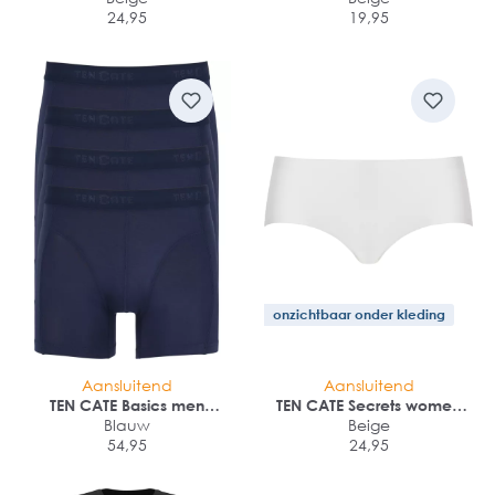
24,95
19,95
onzichtbaar onder kleding
Aansluitend
Aansluitend
TEN CATE Basics men
TEN CATE Secrets women
bamboo viscose shorts (4-
Blauw
hipster (1-pack)
Beige
pack)
54,95
24,95