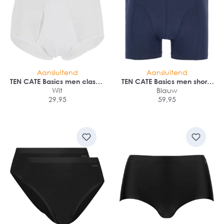
Aansluitend
Aansluitend
TEN CATE Basics men classic
TEN CATE Basics men shorts
slip met gulp (2-pack)
Wit
(4-pack)
Blauw
29,95
59,95