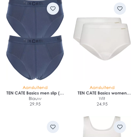
Aansluitend
Aansluitend
TEN CATE Basics men slip (2-
TEN CATE Basics women
Blauw
pack)
midi (2-pack)
Wit
29,95
24,95