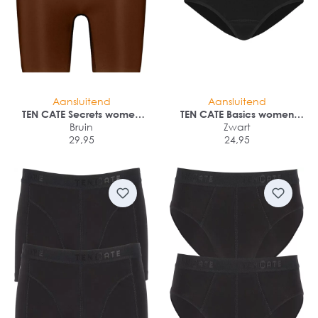
Aansluitend
Aansluitend
TEN CATE Secrets women
TEN CATE Basics women
high waist long shorts (1-
Bruin
midi (2-pack)
Zwart
pack)
29,95
24,95