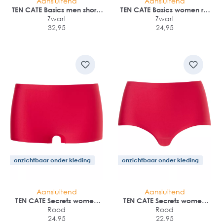
Aansluitend
Aansluitend
TEN CATE Basics men shorts
TEN CATE Basics women rio
(2-pack)
Zwart
(2-pack)
Zwart
32,95
24,95
onzichtbaar onder kleding
onzichtbaar onder kleding
Aansluitend
Aansluitend
TEN CATE Secrets women
TEN CATE Secrets women
shorts (1-pack)
Rood
high waist brief (1-pack)
Rood
24,95
22,95