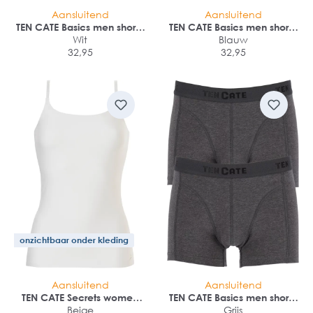
Aansluitend
Aansluitend
TEN CATE Basics men shorty
TEN CATE Basics men shorty
(2-pack)
Wit
(2-pack)
Blauw
32,95
32,95
onzichtbaar onder kleding
Aansluitend
Aansluitend
TEN CATE Secrets women
TEN CATE Basics men shorty
spaghetti top (1-pack)
Beige
(2-pack)
Grijs