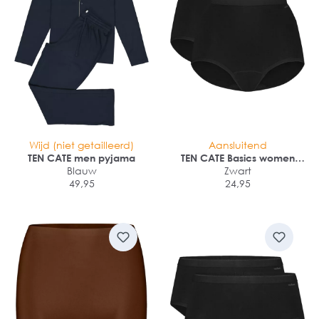
Wijd (niet getailleerd)
Aansluitend
TEN CATE men pyjama
TEN CATE Basics women
Blauw
high waist (2-pack)
Zwart
49,95
24,95