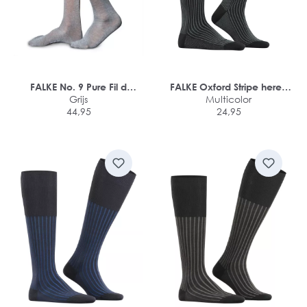
FALKE No. 9 Pure Fil d
FALKE Oxford Stripe heren
Ecosse heren kniekousen
Grijs
kniekousen
Multicolor
44,95
24,95