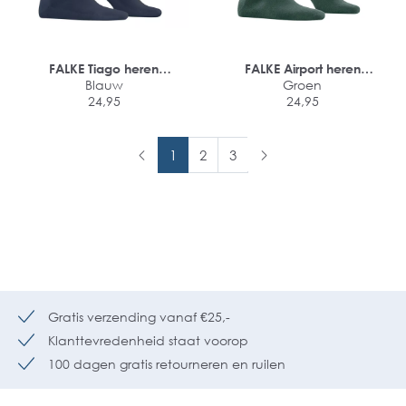
FALKE Tiago heren
FALKE Airport heren
kniekousen
Blauw
kniekousen
Groen
24,95
24,95
1
2
3
Gratis verzending vanaf €25,-
Klanttevredenheid staat voorop
100 dagen gratis retourneren en ruilen