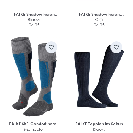
FALKE Shadow heren
FALKE Shadow heren
kniekousen
Blauw
kniekousen
Grijs
24,95
24,95
FALKE SK1 Comfort heren
FALKE Teppich im Schuh
skiing kniekousen
Multicolor
heren kniekousen
Blauw