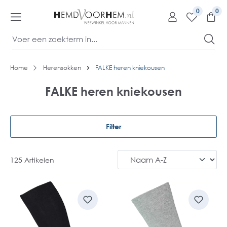
kipToContentLink
0
Home
Herensokken
FALKE heren kniekousen
FALKE heren kniekousen
Filter
125 Artikelen