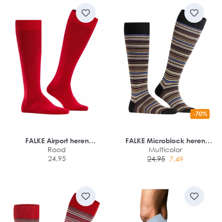
-70%
FALKE Airport heren
FALKE Microblock heren
kniekousen
Rood
kniekousen
Multicolor
24,95
24,95
7,49