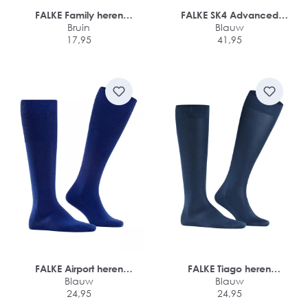
FALKE Family heren
FALKE SK4 Advanced
kniekousen
Bruin
Compression Light heren
Blauw
17,95
skiing kniekousen
41,95
FALKE Airport heren
FALKE Tiago heren
kniekousen
Blauw
kniekousen
Blauw
24,95
24,95