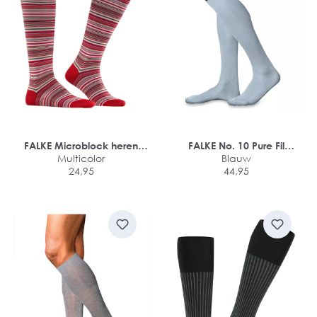
FALKE Microblock heren
FALKE No. 10 Pure Fil
kniekousen
Multicolor
d'Ecosse heren kniekousen
Blauw
24,95
44,95