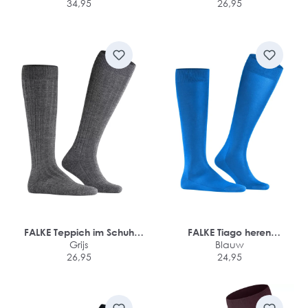
34,95
26,95
FALKE Teppich im Schuh
FALKE Tiago heren
heren kniekousen
Grijs
kniekousen
Blauw
26,95
24,95