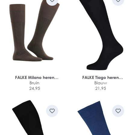
FALKE Milano heren
FALKE Tiago heren
kniekousen
Bruin
kniekousen
Blauw
24,95
21,95