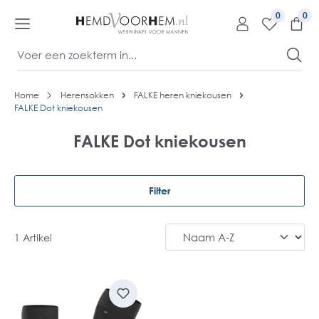
kipToContentLink
0
Home
Herensokken
FALKE heren kniekousen
FALKE Dot kniekousen
FALKE Dot kniekousen
Filter
1 Artikel