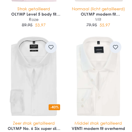
Strak getailleerd
Normaal (licht getailleerd)
OLYMP Level 5 body fit
OLYMP modern fit
overhemd
Roze
overhemd
Wit
89,95
79,95
53,97
55,97
-40%
Zeer strak getailleerd
Middel strak getailleerd
OLYMP No. 6 Six super slim
VENTI modern fit overhemd