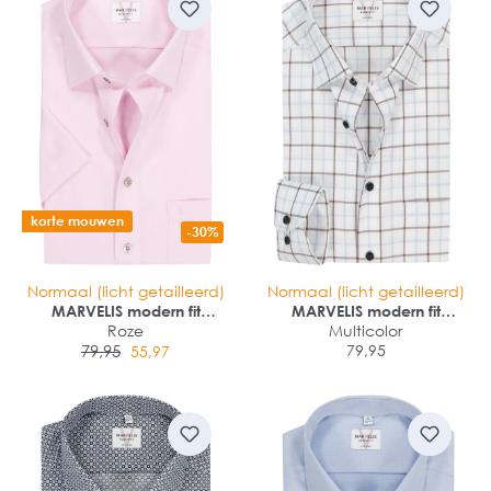
korte mouwen
-30%
Normaal (licht getailleerd)
Normaal (licht getailleerd)
MARVELIS modern fit
MARVELIS modern fit
overhemd
Roze
overhemd
Multicolor
79,95
79,95
55,97