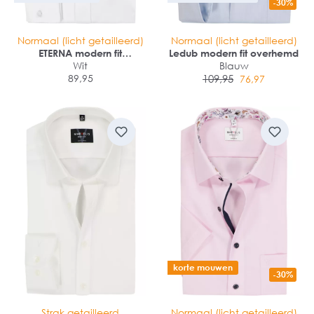
-30%
Normaal (licht getailleerd)
Normaal (licht getailleerd)
ETERNA modern fit
Ledub modern fit overhemd
overhemd
Wit
Blauw
89,95
109,95
76,97
korte mouwen
-30%
Strak getailleerd
Normaal (licht getailleerd)