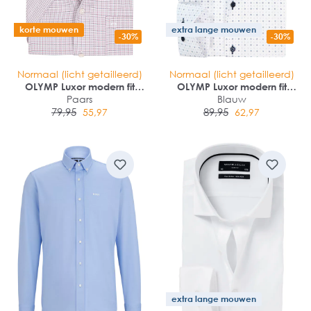
korte mouwen
extra lange mouwen
-30%
-30%
Normaal (licht getailleerd)
Normaal (licht getailleerd)
OLYMP Luxor modern fit
OLYMP Luxor modern fit
overhemd
Paars
overhemd
Blauw
79,95
89,95
55,97
62,97
extra lange mouwen