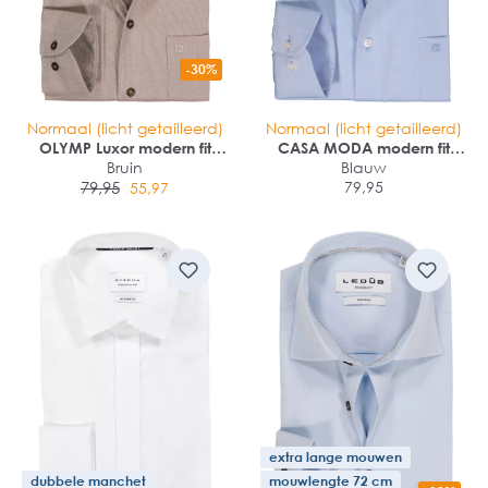
-30%
Normaal (licht getailleerd)
Normaal (licht getailleerd)
OLYMP Luxor modern fit
CASA MODA modern fit
overhemd
Bruin
overhemd
Blauw
79,95
79,95
55,97
extra lange mouwen
dubbele manchet
mouwlengte 72 cm