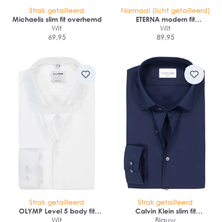
Strak getailleerd
Normaal (licht getailleerd)
Michaelis slim fit overhemd
ETERNA modern fit
Wit
overhemd mouwlengte 7
Wit
69,95
89,95
Strak getailleerd
Strak getailleerd
OLYMP Level 5 body fit
Calvin Klein slim fit
overhemd
Wit
overhemd
Blauw