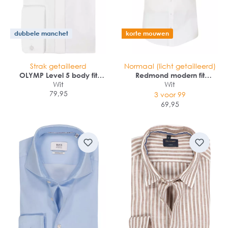
dubbele manchet
korte mouwen
Strak getailleerd
Normaal (licht getailleerd)
OLYMP Level 5 body fit
Redmond modern fit
overhemd
Wit
overhemd
Wit
79,95
3 voor 99
69,95