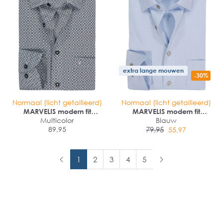
extra lange mouwen
-30%
Normaal (licht getailleerd)
Normaal (licht getailleerd)
MARVELIS modern fit
MARVELIS modern fit
overhemd
Multicolor
overhemd
Blauw
89,95
79,95
55,97
1
2
3
4
5