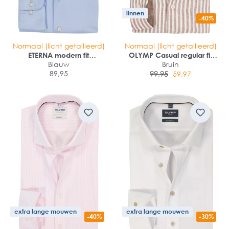
linnen
-40%
Normaal (licht getailleerd)
Normaal (licht getailleerd)
ETERNA modern fit
OLYMP Casual regular fit
overhemd
Blauw
overhemd
Bruin
89,95
99,95
59,97
extra lange mouwen
extra lange mouwen
-40%
-30%