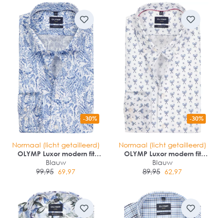
-30%
-30%
Normaal (licht getailleerd)
Normaal (licht getailleerd)
OLYMP Luxor modern fit
OLYMP Luxor modern fit
overhemd
Blauw
overhemd
Blauw
99,95
89,95
69,97
62,97