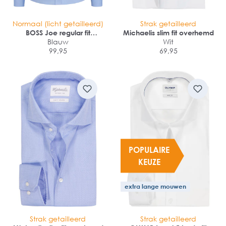
Normaal (licht getailleerd)
Strak getailleerd
BOSS Joe regular fit
Michaelis slim fit overhemd
overhemd
Blauw
Wit
99,95
69,95
POPULAIRE
KEUZE
extra lange mouwen
Strak getailleerd
Strak getailleerd