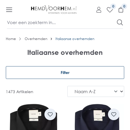
kipToContentLink
0
Home
Overhemden
Italiaanse overhemden
Italiaanse overhemden
Filter
1473 Artikelen