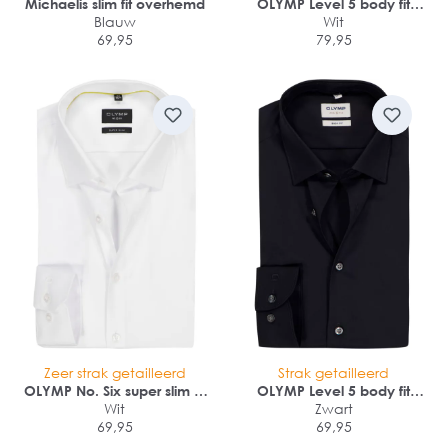
Michaelis slim fit overhemd
OLYMP Level 5 body fit
Blauw
overhemd
Wit
69,95
79,95
Zeer strak getailleerd
Strak getailleerd
OLYMP No. Six super slim fit
OLYMP Level 5 body fit
overhemd
Wit
overhemd
Zwart
69,95
69,95