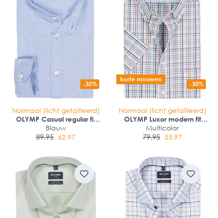
korte mouwen
-30%
-30%
Normaal (licht getailleerd)
Normaal (licht getailleerd)
OLYMP Casual regular fit
OLYMP Luxor modern fit
overhemd
Blauw
overhemd
Multicolor
89,95
79,95
62,97
55,97