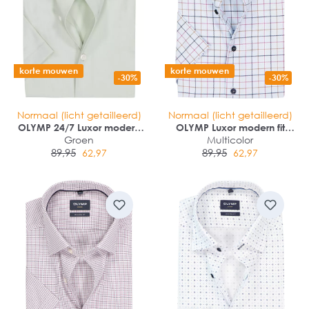
korte mouwen
korte mouwen
-30%
-30%
Normaal (licht getailleerd)
Normaal (licht getailleerd)
OLYMP 24/7 Luxor modern
OLYMP Luxor modern fit
fit overhemd
Groen
overhemd
Multicolor
89,95
89,95
62,97
62,97