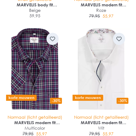
MARVELIS body fit
MARVELIS modern fit
overhemd
Beige
overhemd
Roze
59,95
79,95
55,97
korte mouwen
korte mouwen
-30%
-30%
Normaal (licht getailleerd)
Normaal (licht getailleerd)
MARVELIS modern fit
MARVELIS modern fit
overhemd
Multicolor
overhemd
Wit
79,95
79,95
55,97
55,97