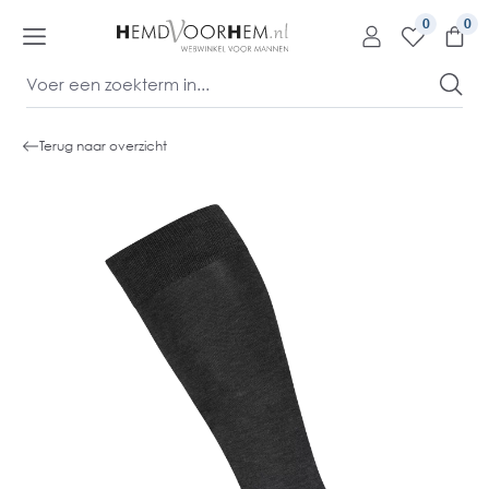
kipToContentLink
0
Terug naar overzicht