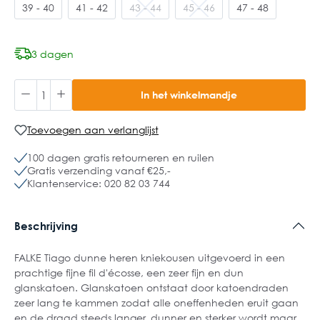
39 - 40
41 - 42
43 - 44
45 - 46
47 - 48
3 dagen
In het winkelmandje
Toevoegen aan verlanglijst
100 dagen gratis retourneren en ruilen
Gratis verzending vanaf €25,-
Klantenservice: 020 82 03 744
Beschrijving
FALKE Tiago dunne heren kniekousen uitgevoerd in een
prachtige fijne fil d'écosse, een zeer fijn en dun
glanskatoen. Glanskatoen ontstaat door katoendraden
zeer lang te kammen zodat alle oneffenheden eruit gaan
en de draad steeds langer, dunner en sterker wordt maar