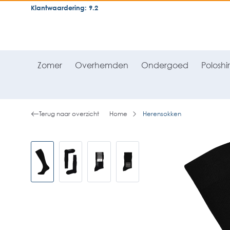
Klantwaardering: 9.2
neral.skipToSearch
general.skipToNavigation
Zomer
Overhemden
Ondergoed
Poloshir
Terug naar overzicht
Home
Herensokken