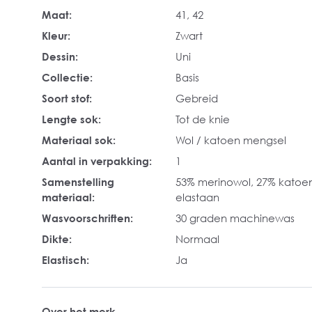
Maat:
41
, 42
Kleur:
Zwart
Dessin:
Uni
Collectie:
Basis
Soort stof:
Gebreid
Lengte sok:
Tot de knie
Materiaal sok:
Wol / katoen mengsel
Aantal in verpakking:
1
Samenstelling
53% merinowol, 27% katoe
materiaal:
elastaan
Wasvoorschriften:
30 graden machinewas
Dikte:
Normaal
Elastisch:
Ja
Over het merk