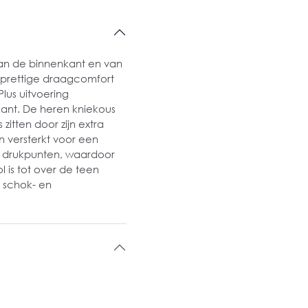
aan de binnenkant en van
 prettige draagcomfort
lus uitvoering
ant. De heren kniekous
 zitten door zijn extra
n versterkt voor een
an drukpunten, waardoor
ol is tot over de teen
e schok- en