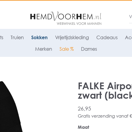
ts
Truien
Sokken
Vrijetijdskleding
Cadeaus
Acc
Merken
Sale %
Dames
FALKE Airpo
zwart (blac
26,95
Gratis verzending vanaf €
Maat