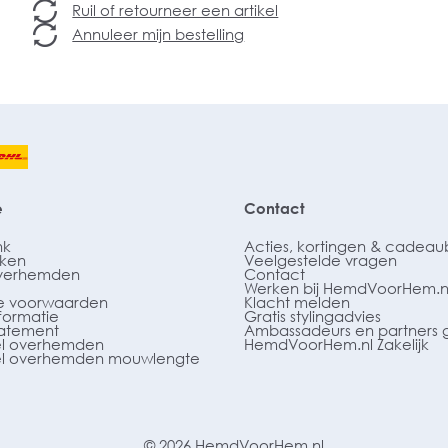
Ruil of retourneer een artikel
Annuleer mijn bestelling
e
Contact
nk
Acties, kortingen & cadea
ken
Veelgestelde vragen
verhemden
Contact
Werken bij HemdVoorHem.n
 voorwaarden
Klacht melden
formatie
Gratis stylingadvies
tatement
Ambassadeurs en partners 
l overhemden
HemdVoorHem.nl Zakelijk
l overhemden mouwlengte
© 2026 HemdVoorHem.nl