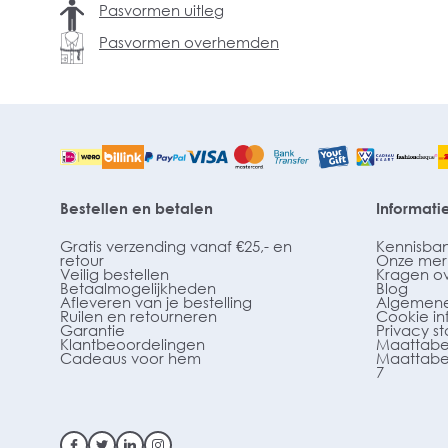
Pasvormen uitleg
Pasvormen overhemden
Bestellen en betalen
Informati
Gratis verzending vanaf €25,- en
Kennisba
retour
Onze mer
Veilig bestellen
Kragen o
Betaalmogelijkheden
Blog
Afleveren van je bestelling
Algemene
Ruilen en retourneren
Cookie in
Garantie
Privacy s
Klantbeoordelingen
Maattabe
Cadeaus voor hem
Maattabe
7