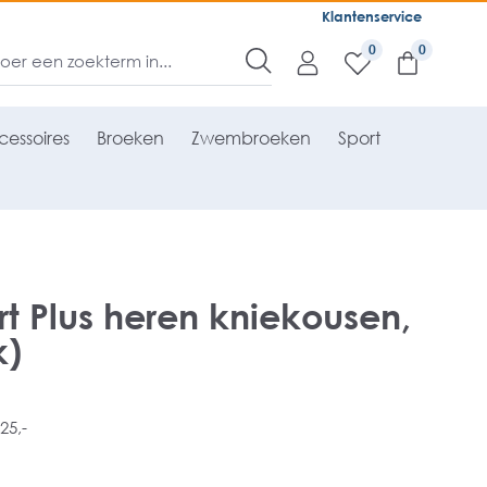
Klantenservice
0
essoires
Broeken
Zwembroeken
Sport
rt Plus heren kniekousen,
k)
25,-