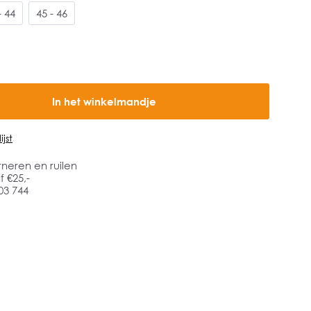
- 44
45 - 46
In het winkelmandje
jst
rneren en ruilen
 €25,-
03 744