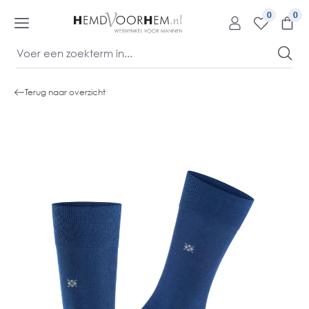
kipToContentLink
0
Terug naar overzicht