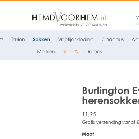
ts
Truien
Sokken
Vrijetijdskleding
Cadeaus
Acc
Merken
Sale %
Dames
Burlington E
herensokken
11,95
Gratis verzending vanaf €
Maat