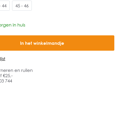
- 44
45 - 46
rgen in huis
In het winkelmandje
jst
rneren en ruilen
 €25,-
03 744