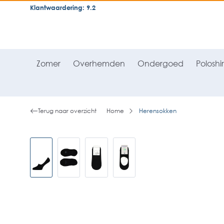
Klantwaardering: 9.2
neral.skipToSearch
general.skipToNavigation
Zomer
Overhemden
Ondergoed
Poloshir
Terug naar overzicht
Home
Herensokken