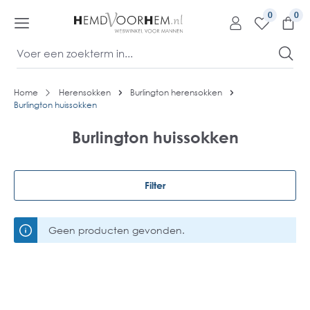
kipToContentLink
0
Home
Herensokken
Burlington herensokken
Burlington huissokken
Burlington huissokken
Filter
Geen producten gevonden.