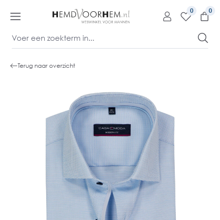
kipToContentLink
0
Terug naar overzicht