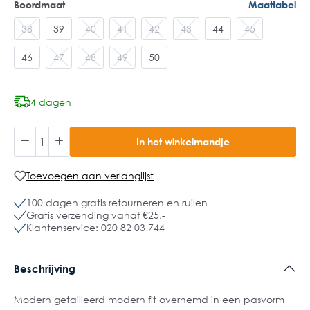
Boordmaat
Maattabel
38
39
40
41
42
43
44
45
46
47
48
49
50
4 dagen
In het winkelmandje
Toevoegen aan verlanglijst
100 dagen gratis retourneren en ruilen
Gratis verzending vanaf €25,-
Klantenservice: 020 82 03 744
Beschrijving
Modern getailleerd modern fit overhemd in een pasvorm