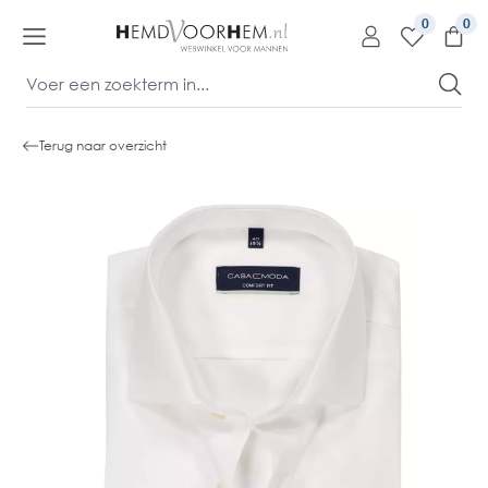
kipToContentLink
0
Terug naar overzicht