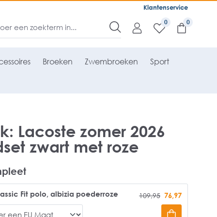
Klantenservice
0
essoires
Broeken
Zwembroeken
Sport
k: Lacoste zomer 2026
dset zwart met roze
pleet
assic Fit polo, albizia poederroze
76,97
109,95