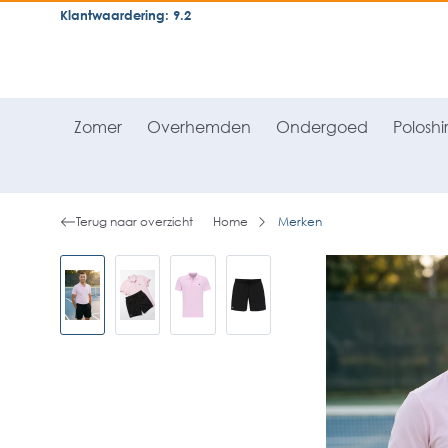
Klantwaardering: 9.2
neral.skipToSearch
general.skipToNavigation
Zomer
Overhemden
Ondergoed
Poloshir
Terug naar overzicht
Home
Merken