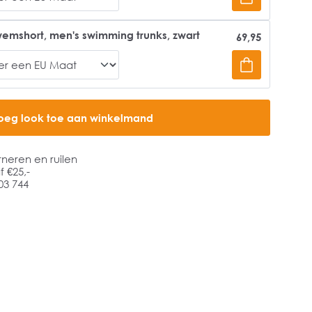
emshort, men's swimming trunks, zwart
69,95
oeg look toe aan winkelmand
rneren en ruilen
 €25,-
03 744