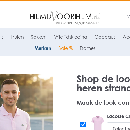
ts
Truien
Sokken
Vrijetijdskleding
Cadeaus
Acc
Merken
Sale %
Dames
Shop de loo
heren stran
Maak de look com
Lacoste Cl