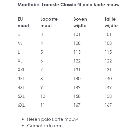
Maattabel Lacoste Classic fit polo korte mouw
EU
Lacoste
Boven
Taille
maat
maat
wijdte
wijdte
S
3
101
101
M
4
108
108
L
5
115
115
XL
6
122
122
XXL
7
131
131
3XL
8
140
140
4XL
9
149
149
5XL
10
158
158
6XL
11
167
167
Heren polo korte mouw
Gemeten in cm