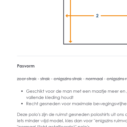
Pasvorm
zeer strak
-
strak
-
enigszins strak
-
normaal
-
enigszins 
Geschikt voor de man met een maatje meer en / 
vallende kleding houdt
Recht gesneden voor maximale bewegingsvrijhe
Deze polo's zijn de ruimst gesneden poloshirts uit ons 
iets minder wijd model, kies dan voor "enigszins ruimva
"normaal (licht getailleerde)" polo's.