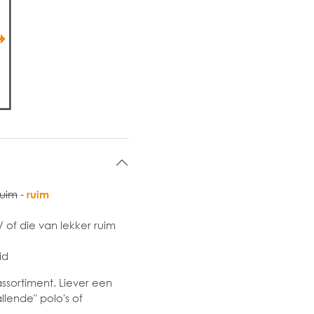
ruim
-
ruim
of die van lekker ruim
id
assortiment. Liever een
llende" polo's of