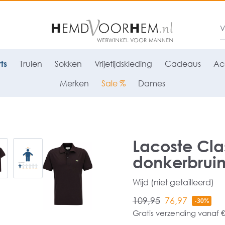
ts
Truien
Sokken
Vrijetijdskleding
Cadeaus
Ac
Merken
Sale %
Dames
Lacoste Clas
donkerbrui
Wijd (niet getailleerd)
109,95
76,97
-30%
Gratis verzending vanaf €