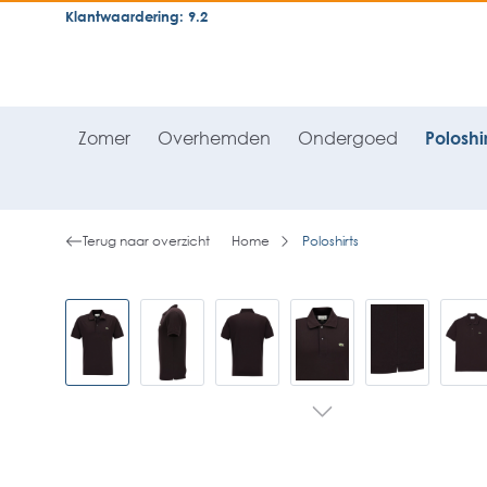
Klantwaardering: 9.2
neral.skipToSearch
general.skipToNavigation
Zomer
Overhemden
Ondergoed
Poloshir
Terug naar overzicht
Home
Poloshirts