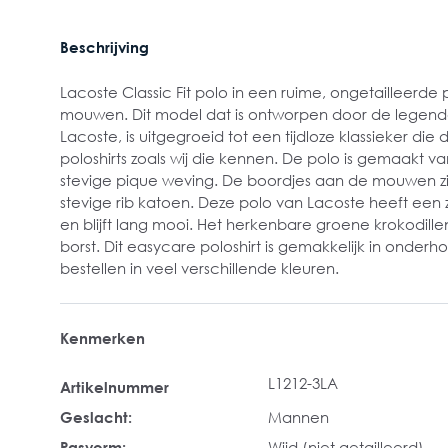
Beschrijving
Lacoste Classic Fit polo in een ruime, ongetailleerd
mouwen. Dit model dat is ontworpen door de legenda
Lacoste, is uitgegroeid tot een tijdloze klassieker die
poloshirts zoals wij die kennen. De polo is gemaakt v
stevige pique weving. De boordjes aan de mouwen zij
stevige rib katoen. Deze polo van Lacoste heeft ee
en blijft lang mooi. Het herkenbare groene krokodillen
borst. Dit easycare poloshirt is gemakkelijk in onderho
bestellen in veel verschillende kleuren.
Kenmerken
L1212-3LA
Artikelnummer
Geslacht:
Mannen
Pasvorm:
Wijd (niet getailleerd)