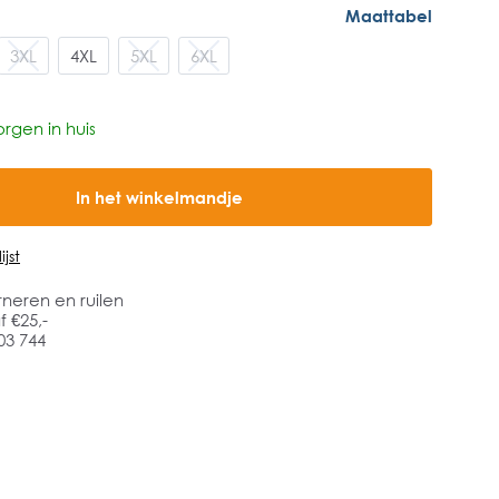
Maattabel
3XL
4XL
5XL
6XL
rgen in huis
In het winkelmandje
jst
rneren en ruilen
 €25,-
03 744