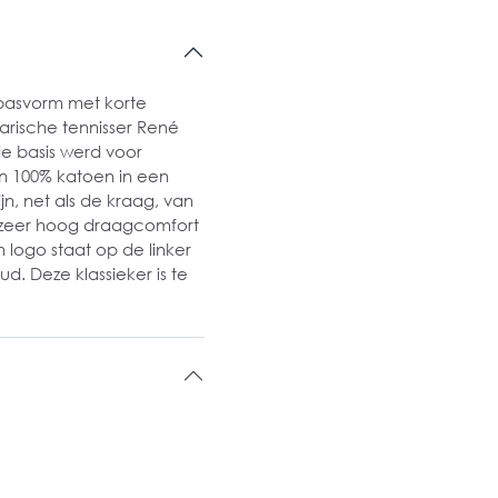
e pasvorm met korte
rische tennisser René
 de basis werd voor
an 100% katoen in een
n, net als de kraag, van
n zeer hoog draagcomfort
 logo staat op de linker
ud. Deze klassieker is te