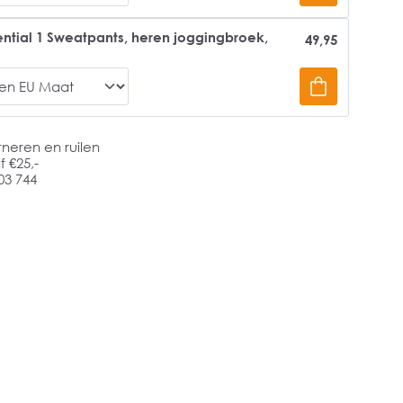
ential 1 Sweatpants, heren joggingbroek,
49,95
rneren en ruilen
 €25,-
03 744