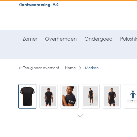
Klantwaardering: 9.2
neral.skipToSearch
general.skipToNavigation
Zomer
Overhemden
Ondergoed
Poloshir
Terug naar overzicht
Home
Merken