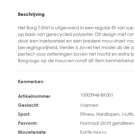
Beschrijving
Het Borg T-Shirt is uitgevoerd in een regular-fit van s
op basis van gerecycled polyester. Dit design met ro
door een inzetpaneel en een bredere mouwinzet voo
bewegingsvrijheid. Verder is zowel het model als de 
perfect voor oefeningen boven het hoofd en extra b
Borg-logo op de mouwen rondt dit item kenmerkend 
Kenmerken
10003946-BK001
Artikelnummer
Geslacht:
Mannen
Sport:
Fitness
, Hardlopen
, Multi
Pasvorm:
Normaal (licht getailleer
Mouwlengte:
Korte mouw