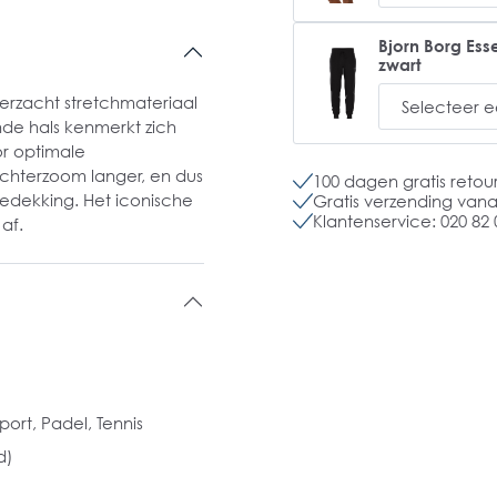
Bjorn Borg Ess
zwart
uperzacht stretchmateriaal
nde hals kenmerkt zich
r optimale
achterzoom langer, en dus
100 dagen gratis retou
edekking. Het iconische
Gratis verzending vanaf
Klantenservice: 020 82 
af.
sport
, Padel
, Tennis
d)