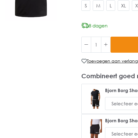
S
M
L
XL
X
8 dagen
Toevoegen aan verlangli
Combineert goed 
Bjorn Borg Sho
Bjorn Borg Sho