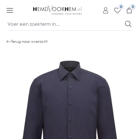
kipToContentLink
0
Terug naar overzicht