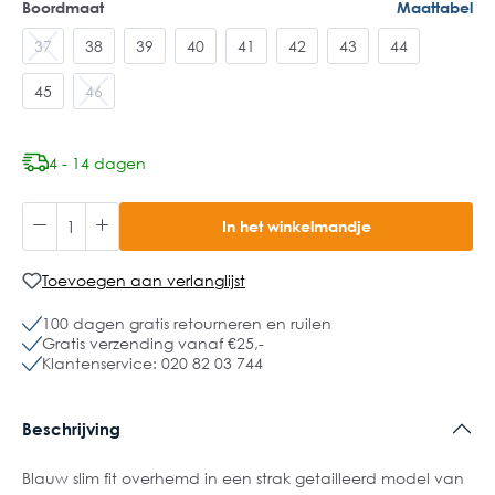
Boordmaat
Maattabel
37
38
39
40
41
42
43
44
45
46
4 - 14 dagen
In het winkelmandje
Toevoegen aan verlanglijst
100 dagen gratis retourneren en ruilen
Gratis verzending vanaf €25,-
Klantenservice: 020 82 03 744
Beschrijving
Blauw slim fit overhemd in een strak getailleerd model van