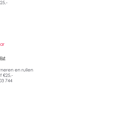
25,-
ar
jst
rneren en ruilen
 €25,-
03 744