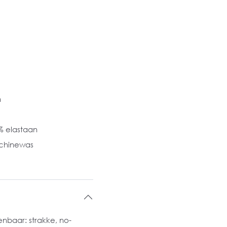
n
% elastaan
chinewas
enbaar: strakke, no-