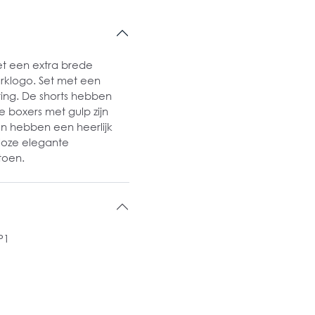
et een extra brede
rklogo. Set met een
ting. De shorts hebben
e boxers met gulp zijn
en hebben een heerlijk
loze elegante
atoen.
P1