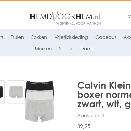
ts
Truien
Sokken
Vrijetijdskleding
Cadeaus
Acc
Merken
Sale %
Dames
Calvin Klein
boxer norma
zwart, wit, gr
Aansluitend
39,95