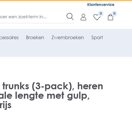
Klantenservice
0
essoires
Broeken
Zwembroeken
Sport
 trunks (3-pack), heren
le lengte met gulp,
ijs