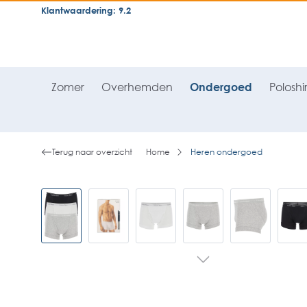
Klantwaardering: 9.2
neral.skipToSearch
general.skipToNavigation
Zomer
Overhemden
Ondergoed
Poloshir
Terug naar overzicht
Home
Heren ondergoed