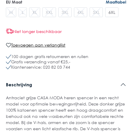
EU Maat
Maattabel
M
L
XL
XXL
3XL
4XL
5XL
6XL
Niet langer beschikbaar
Toevoegen aan verlanglijst
100 dagen gratis retourneren en ruilen
Gratis verzending vanaf €25,-
Klantenservice: 020 82 03 744
Beschrijving
Antraciet grijze CASA MODA heren spencer in een recht
model voor optimale bewegingsvrijheid. Deze donker grijze
100% katoenen spencer heeft een hoog draagcomfort en
behoud ook na vele wasbeurten zijn comfortabele rechte
model. Bij de V-hals, armen en de zoom is de spencer
voorzien van een licht elastische rib. De V-hals spencer is