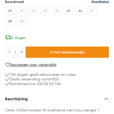
Boordmaat
Maattabel
40
41
42
43
44
45
46
47
48
50
2 dagen
In het winkelmandje
Toevoegen aan verlanglijst
100 dagen gratis retourneren en ruilen
Gratis verzending vanaf €25,-
Klantenservice: 020 82 03 744
Beschrijving
CASA MODA modern fit overhemd met mouwlengte 7,