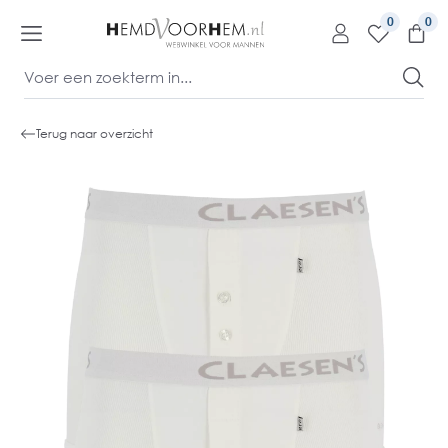
kipToContentLink
0
Terug naar overzicht