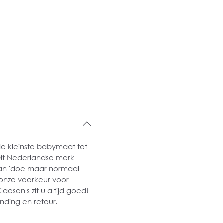
de kleinste babymaat tot
Dit Nederlandse merk
van 'doe maar normaal
onze voorkeur voor
aesen's zit u altijd goed!
nding en retour.