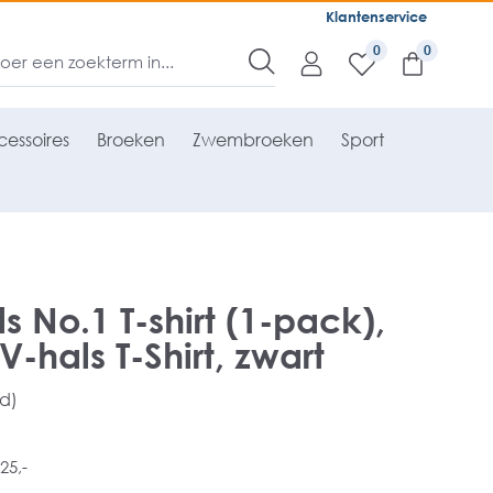
Klantenservice
0
essoires
Broeken
Zwembroeken
Sport
s No.1 T-shirt (1-pack),
-hals T-Shirt, zwart
rd)
25,-