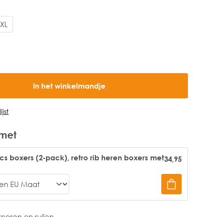
XL
In het winkelmandje
jst
met
cs boxers (2-pack), retro rib heren boxers met
34,95
rneren en ruilen