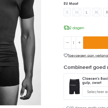
EU Maat
S
M
L
XL
X
2 dagen
Toevoegen aan verlangli
Combineert goed 
Claesen's Basi
gulp, zwart
100 dagen gratis retou