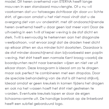
model. Dit heren overhemd van ETERNA heeft lange
mouwen in een standaard mouwlengte. Of u nu wil
voorkomen dat uw tatoeages zichtbaar zijn door uw lichte
shirt, of gewoon omdat u het niet mooi vindt dat u de
overgang ziet van uw ondershirt, met dit ondoorschijnende
heren overhemd heeft u daar geen last meer van! Door de
uitvoering in een twill of keper weving is de stof dicht en
sterk. Twill is eenvoudig te herkennen aan het diagonale
weefpatroon, wat ervoor zorgt dat de draden heel dicht
op elkaar zitten en dus minder licht doorlaten. Daardoor is
de stof minder doorschijnend dan bijvoorbeeld een poplin
weving. Het shirt heeft een normale Kent kraag waarbij de
boordpunten recht naar beneden wijzen en niet ver uit
elkaar staan. Deze kraagvorm is ideaal om zo te dragen
maar ook perfect te combineren met een stropdas. Door
de speciale behandeling van de stof is dit hemd strijkvrij.
Ideaal omdat er geen kreukels in komen tijdens het dragen
en ook na het wassen hoeft het shirt niet gestreken te
worden. Eventuele kreukels lopen er door de eigen
lichaamswarmte uit. De handige borstzak op de linkerborst
heeft een subtiel geborduurd logo.