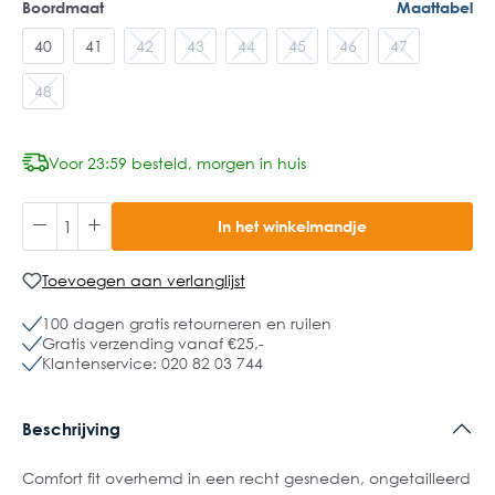
Boordmaat
Maattabel
40
41
42
43
44
45
46
47
48
Voor 23:59 besteld, morgen in huis
In het winkelmandje
Toevoegen aan verlanglijst
100 dagen gratis retourneren en ruilen
Gratis verzending vanaf €25,-
Klantenservice: 020 82 03 744
Beschrijving
Comfort fit overhemd in een recht gesneden, ongetailleerd