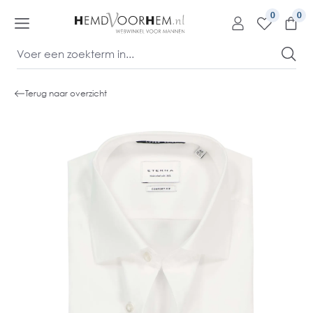
kipToContentLink
0
Terug naar overzicht