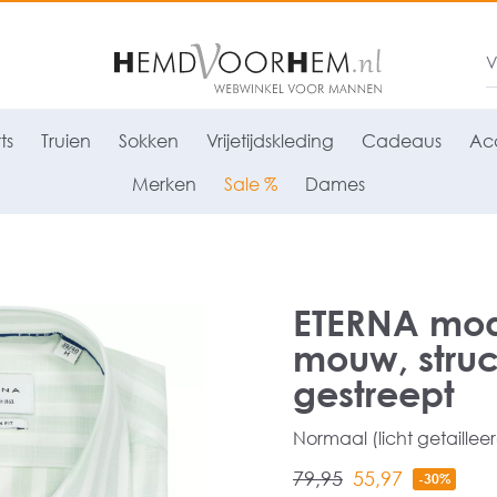
ts
Truien
Sokken
Vrijetijdskleding
Cadeaus
Acc
Merken
Sale %
Dames
ETERNA mode
mouw, struc
gestreept
Normaal (licht getaillee
79,95
55,97
-30%