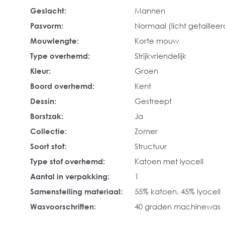
Geslacht:
Mannen
Pasvorm:
Normaal (licht getailleer
Mouwlengte:
Korte mouw
Type overhemd:
Strijkvriendelijk
Kleur:
Groen
Boord overhemd:
Kent
Dessin:
Gestreept
Borstzak:
Ja
Collectie:
Zomer
Soort stof:
Structuur
Type stof overhemd:
Katoen met lyocell
Aantal in verpakking:
1
Samenstelling materiaal:
55% katoen, 45% lyocell
Wasvoorschriften:
40 graden machinewas