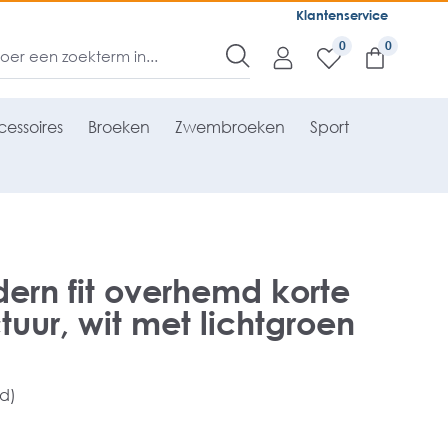
Klantenservice
0
essoires
Broeken
Zwembroeken
Sport
rn fit overhemd korte
tuur, wit met lichtgroen
rd)