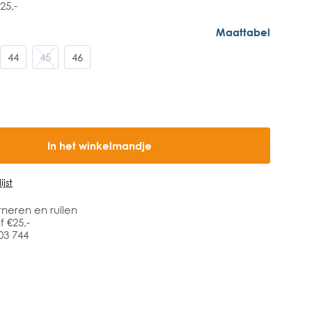
25,-
Maattabel
44
45
46
In het winkelmandje
jst
rneren en ruilen
 €25,-
03 744