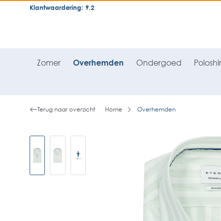
Klantwaardering: 9.2
neral.skipToSearch
general.skipToNavigation
Zomer
Overhemden
Ondergoed
Poloshir
Terug naar overzicht
Home
Overhemden