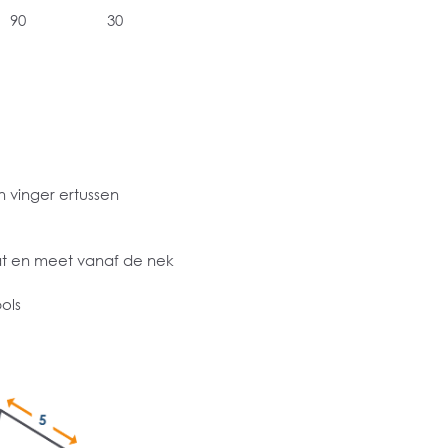
90
30
 vinger ertussen
at en meet vanaf de nek
ols