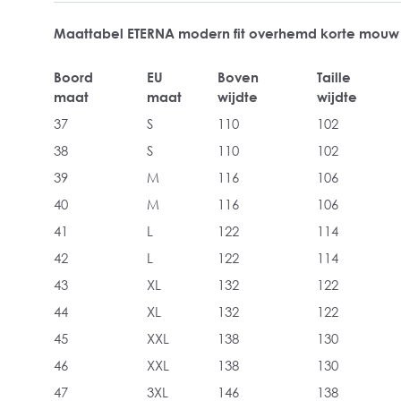
Maattabel ETERNA modern fit overhemd korte mouw
Boord
EU
Boven
Taille
maat
maat
wijdte
wijdte
37
S
110
102
38
S
110
102
39
M
116
106
40
M
116
106
41
L
122
114
42
L
122
114
43
XL
132
122
44
XL
132
122
45
XXL
138
130
46
XXL
138
130
47
3XL
146
138