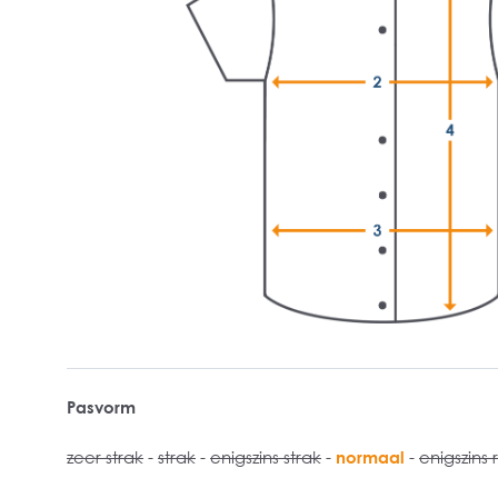
Pasvorm
zeer strak
-
strak
-
enigszins strak
-
normaal
-
enigszins 