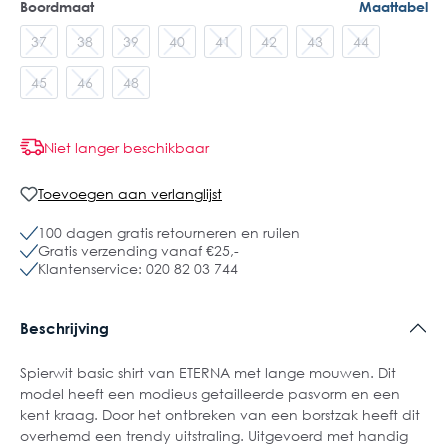
Boordmaat
Maattabel
37
38
39
40
41
42
43
44
45
46
48
Niet langer beschikbaar
Toevoegen aan verlanglijst
100 dagen gratis retourneren en ruilen
Gratis verzending vanaf €25,-
Klantenservice: 020 82 03 744
Beschrijving
Spierwit basic shirt van ETERNA met lange mouwen. Dit
model heeft een modieus getailleerde pasvorm en een
kent kraag. Door het ontbreken van een borstzak heeft dit
overhemd een trendy uitstraling. Uitgevoerd met handig