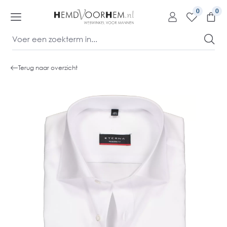
kipToContentLink
0
Terug naar overzicht