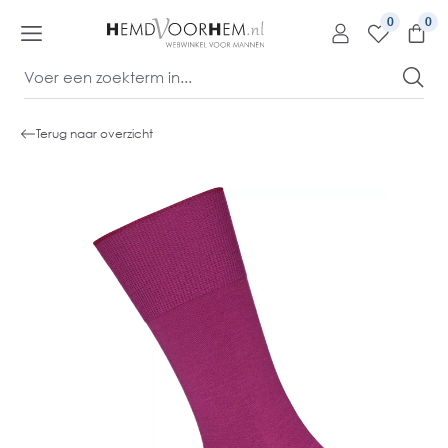
kipToContentLink
0
Terug naar overzicht