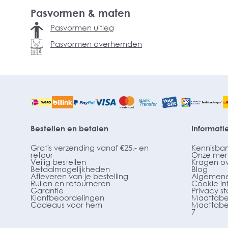
Pasvormen & maten
Pasvormen uitleg
Pasvormen overhemden
Bestellen en betalen
Informati
Gratis verzending vanaf €25,- en
Kennisba
retour
Onze mer
Veilig bestellen
Kragen o
Betaalmogelijkheden
Blog
Afleveren van je bestelling
Algemene
Ruilen en retourneren
Cookie in
Garantie
Privacy s
Klantbeoordelingen
Maattabe
Cadeaus voor hem
Maattabe
7