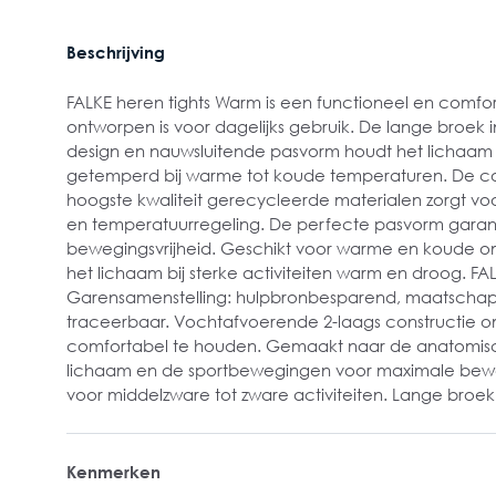
Beschrijving
FALKE heren tights Warm is een functioneel en comfo
ontworpen is voor dagelijks gebruik. De lange broek i
design en nauwsluitende pasvorm houdt het licha
getemperd bij warme tot koude temperaturen. De c
hoogste kwaliteit gerecycleerde materialen zorgt vo
en temperatuurregeling. De perfecte pasvorm gara
bewegingsvrijheid. Geschikt voor warme en koude 
het lichaam bij sterke activiteiten warm en droog. FA
Garensamenstelling: hulpbronbesparend, maatschapp
traceerbaar. Vochtafvoerende 2-laags constructie o
comfortabel te houden. Gemaakt naar de anatomis
lichaam en de sportbewegingen voor maximale beweg
voor middelzware tot zware activiteiten. Lange broek
Kenmerken