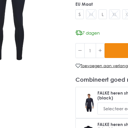
EU Maat
S
M
L
XL
X
7 dagen
Toevoegen aan verlangli
Combineert goed 
FALKE heren s
(black)
FALKE heren s