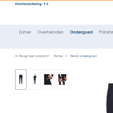
Klantwaardering: 9.2
neral.skipToSearch
general.skipToNavigation
Zomer
Overhemden
Ondergoed
Poloshir
Terug naar overzicht
Home
Heren ondergoed