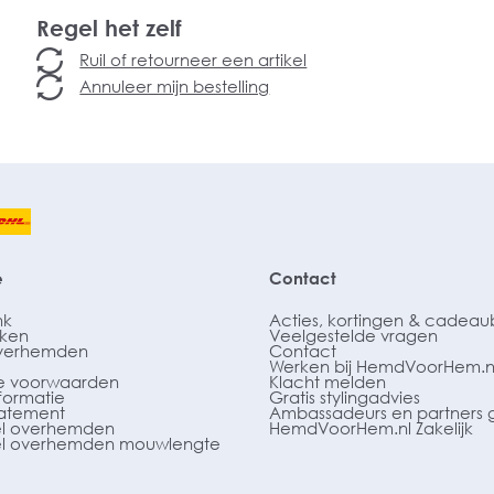
Regel het zelf
Ruil of retourneer een artikel
Annuleer mijn bestelling
e
Contact
nk
Acties, kortingen & cadea
ken
Veelgestelde vragen
verhemden
Contact
Werken bij HemdVoorHem.n
 voorwaarden
Klacht melden
formatie
Gratis stylingadvies
tatement
Ambassadeurs en partners 
l overhemden
HemdVoorHem.nl Zakelijk
l overhemden mouwlengte