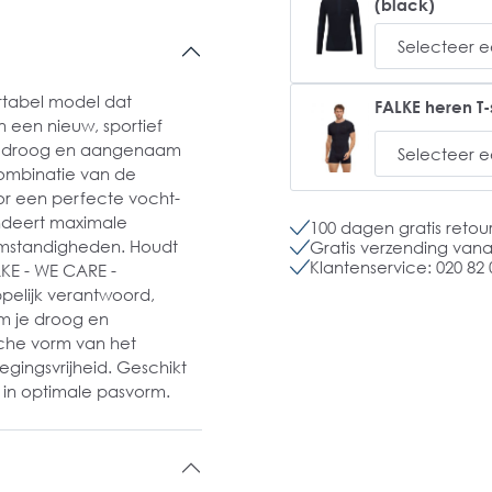
(black)
rtabel model dat
FALKE heren T-
n een nieuw, sportief
am droog en aangenaam
ombinatie van de
or een perfecte vocht-
ndeert maximale
100 dagen gratis retou
omstandigheden. Houdt
Gratis verzending vanaf
Klantenservice: 020 82 
LKE - WE CARE -
elijk verantwoord,
m je droog en
che vorm van het
ingsvrijheid. Geschikt
 in optimale pasvorm.