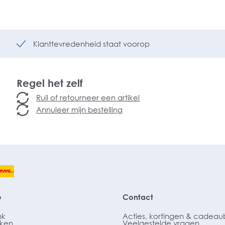
Klanttevredenheid staat voorop
Regel het zelf
Ruil of retourneer een artikel
Annuleer mijn bestelling
e
Contact
nk
Acties, kortingen & cadea
ken
Veelgestelde vragen