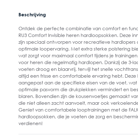
Beschrijving
Ontdek de perfecte combinatie van comfort en funct
RU3 Comfort Invisible heren hardloopsokken. Deze in
zijn speciaal ontworpen voor recreatieve hardlopers 
optimale loopervaring. Met extra sterke polstering b
wat zorgt voor maximaal comfort tijdens je trainingen
voor heren die regelmatig hardlopen. Dankzij de 3-laa
voeten droog en blaarvrij, terwijl het snelle vochttran
altijd een frisse en comfortabele ervaring hebt. Deze
aangepast aan de specifieke eisen van de voet, wat r
optimale pasvorm die drukplekken vermindert en be
blaren. Bovendien zijn de kousenvoetjes gemaakt van
die niet alleen zacht aanvoelt, maar ook verkoelen
Geniet van comfortabele looptrainingen met de FALKE
hardloopsokken, die je voeten de zorg en beschermi
verdienen!