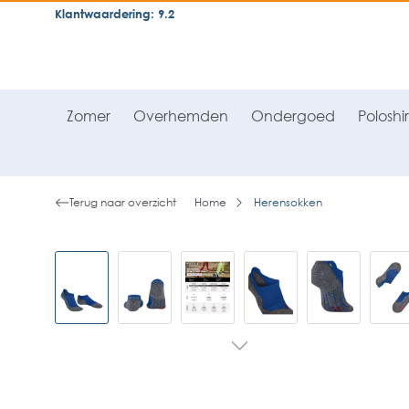
Klantwaardering: 9.2
neral.skipToSearch
general.skipToNavigation
Zomer
Overhemden
Ondergoed
Poloshir
Terug naar overzicht
Home
Herensokken