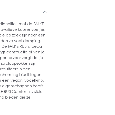
ionaliteit met de FALKE
novatieve kousenvoetjes
die op zoek zijn naar een
ieden ze veel demping,
. De FALKE RU3 is ideaal
gs constructie blijven je
sport ervoor zorgt dat je
 hardloopsokken zijn
esulteert in een
scherming biedt tegen
 een vegan lyocell-mix,
de eigenschappen heeft.
 RU3 Comfort Invisible
ng bieden die ze