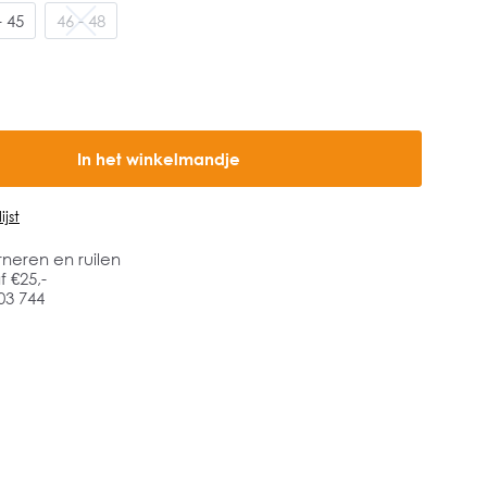
- 45
46 - 48
In het winkelmandje
jst
rneren en ruilen
 €25,-
03 744