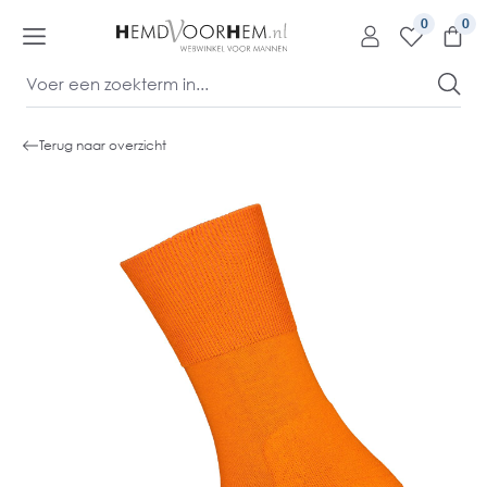
kipToContentLink
0
Terug naar overzicht