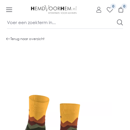
kipToContentLink
0
Terug naar overzicht