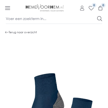
kipToContentLink
0
Terug naar overzicht