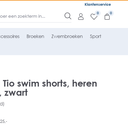
Klantenservice
0
cessoires
Broeken
Zwembroeken
Sport
io swim shorts, heren
 zwart
rd)
25,-