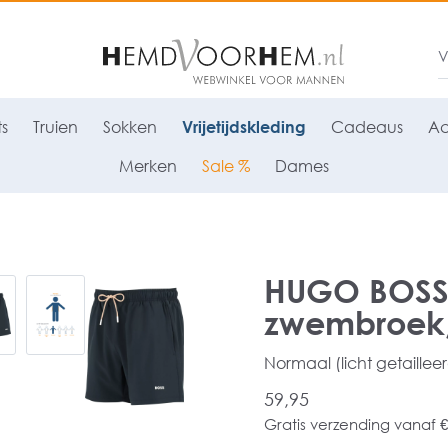
ts
Truien
Sokken
Vrijetijdskleding
Cadeaus
Ac
Merken
Sale %
Dames
HUGO BOSS T
zwembroek,
Normaal (licht getaillee
59,95
Gratis verzending vanaf €