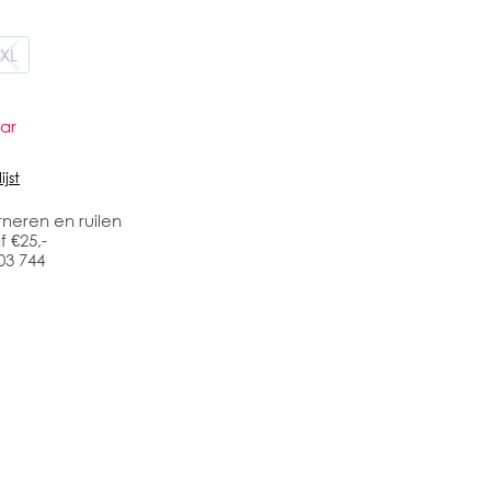
XL
ar
jst
rneren en ruilen
 €25,-
03 744