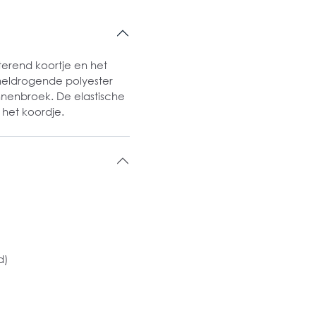
erend koortje en het
sneldrogende polyester
nnenbroek. De elastische
het koordje.
d)