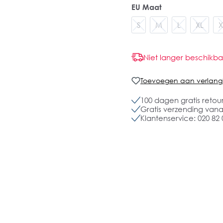
EU Maat
S
M
L
XL
X
Niet langer beschikba
Toevoegen aan verlangli
100 dagen gratis retou
Gratis verzending vanaf
Klantenservice: 020 82 