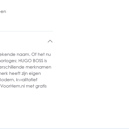
een
bekende naam. Of het nu
horloges; HUGO BOSS is
verschillende merknamen
erk heeft zijn eigen
Modern, kwalitatief
dVoorHem.nl met gratis