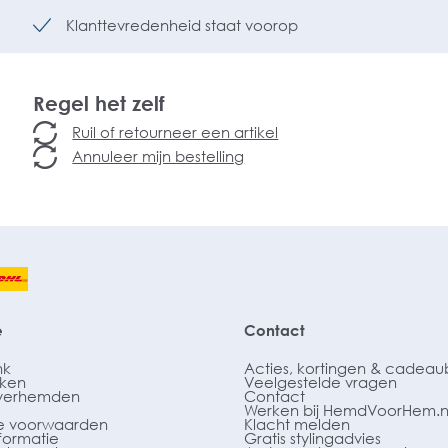
Klanttevredenheid staat voorop
Regel het zelf
Ruil of retourneer een artikel
Annuleer mijn bestelling
e
Contact
nk
Acties, kortingen & cadea
ken
Veelgestelde vragen
verhemden
Contact
Werken bij HemdVoorHem.n
 voorwaarden
Klacht melden
formatie
Gratis stylingadvies