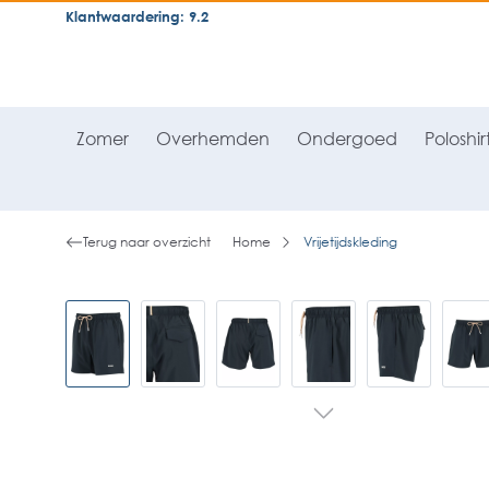
Klantwaardering: 9.2
neral.skipToSearch
general.skipToNavigation
Zomer
Overhemden
Ondergoed
Poloshir
Terug naar overzicht
Home
Vrijetijdskleding