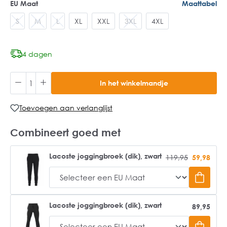
EU Maat
Maattabel
S
M
L
XL
XXL
3XL
4XL
4 dagen
In het winkelmandje
Toevoegen aan verlanglijst
Combineert goed met
Lacoste joggingbroek (dik), zwart
119,95
59,98
Lacoste joggingbroek (dik), zwart
89,95