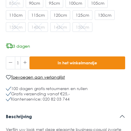
85cm
90cm
95cm
100cm
105cm
110cm
115cm
120cm
125cm
130cm
135cm
140cm
145cm
150cm
3 dagen
In het winkelmandje
Toevoegen aan verlanglijst
100 dagen gratis retourneren en ruilen
Gratis verzending vanaf €25,-
Klantenservice: 020 82 03 744
Beschrijving
Verfijn uw look met deze elegante business-casual zwarte