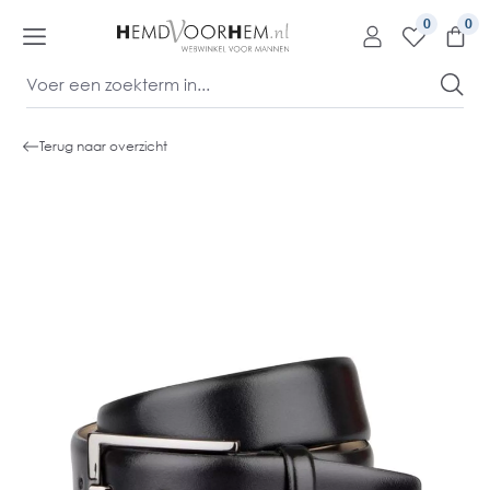
kipToContentLink
0
Terug naar overzicht