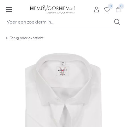
kipToContentLink
0
Terug naar overzicht