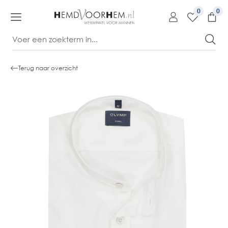
kipToContentLink
0
Terug naar overzicht