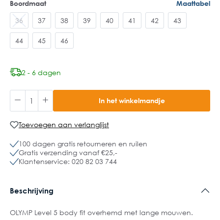
Boordmaat
Maattabel
36
37
38
39
40
41
42
43
44
45
46
2 - 6 dagen
In het winkelmandje
Toevoegen aan verlanglijst
100 dagen gratis retourneren en ruilen
Gratis verzending vanaf €25,-
Klantenservice: 020 82 03 744
Beschrijving
OLYMP Level 5 body fit overhemd met lange mouwen.