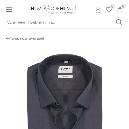
kipToContentLink
0
Terug naar overzicht