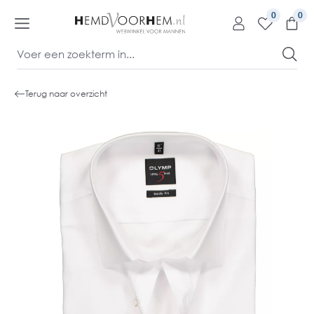
kipToContentLink
0
Terug naar overzicht