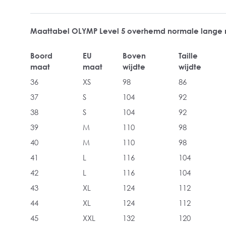
Maattabel OLYMP Level 5 overhemd normale lange
Boord
EU
Boven
Taille
maat
maat
wijdte
wijdte
36
XS
98
86
37
S
104
92
38
S
104
92
39
M
110
98
40
M
110
98
41
L
116
104
42
L
116
104
43
XL
124
112
44
XL
124
112
45
XXL
132
120