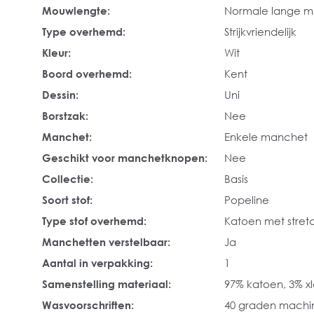
Mouwlengte:
Normale lange 
Type overhemd:
Strijkvriendelijk
Kleur:
Wit
Boord overhemd:
Kent
Dessin:
Uni
Borstzak:
Nee
Manchet:
Enkele manchet
Geschikt voor manchetknopen:
Nee
Collectie:
Basis
Soort stof:
Popeline
Type stof overhemd:
Katoen met stret
Manchetten verstelbaar:
Ja
Aantal in verpakking:
1
Samenstelling materiaal:
97% katoen, 3% x
Wasvoorschriften:
40 graden mach