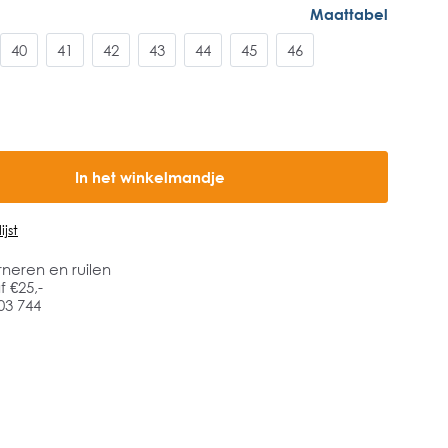
Maattabel
40
41
42
43
44
45
46
In het winkelmandje
jst
rneren en ruilen
 €25,-
03 744