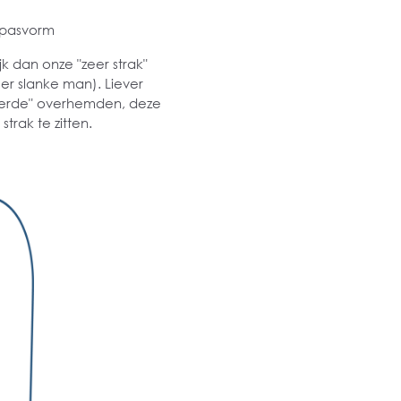
 pasvorm
k dan onze "zeer strak"
er slanke man). Liever
lleerde" overhemden, deze
trak te zitten.