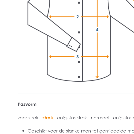
Pasvorm
zeer strak
-
strak
-
enigszins strak
-
normaal
-
enigszins 
Geschikt voor de slanke man tot gemiddelde m