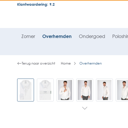
Klantwaardering: 9.2
neral.skipToSearch
general.skipToNavigation
Zomer
Overhemden
Ondergoed
Poloshir
Terug naar overzicht
Home
Overhemden