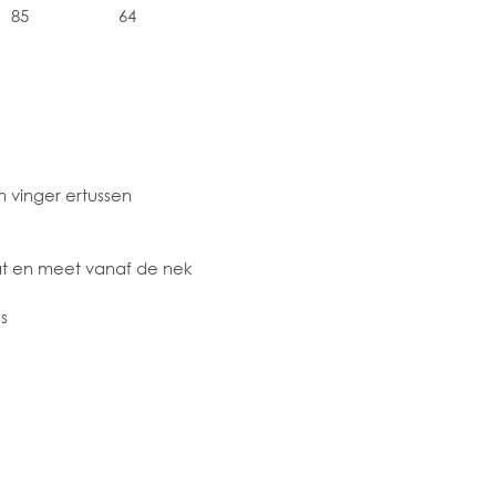
85
64
 vinger ertussen
at en meet vanaf de nek
s