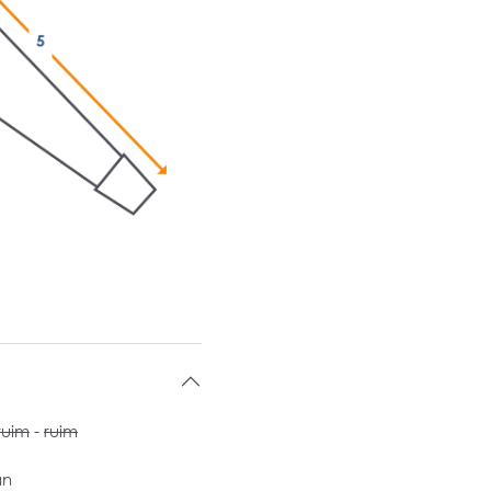
ruim
-
ruim
an