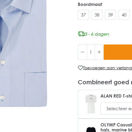
Boordmaat
37
38
39
40
3 - 6 dagen
Toevoegen aan verlangli
Combineert goed 
ALAN RED T-shi
OLYMP Casual m
hals, marine 