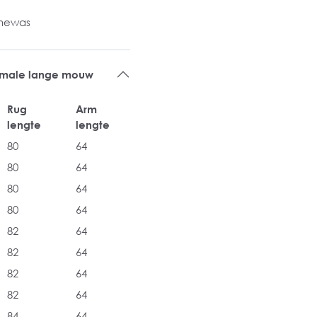
inewas
rmale lange mouw
Rug
Arm
lengte
lengte
80
64
80
64
80
64
80
64
82
64
82
64
82
64
82
64
84
64