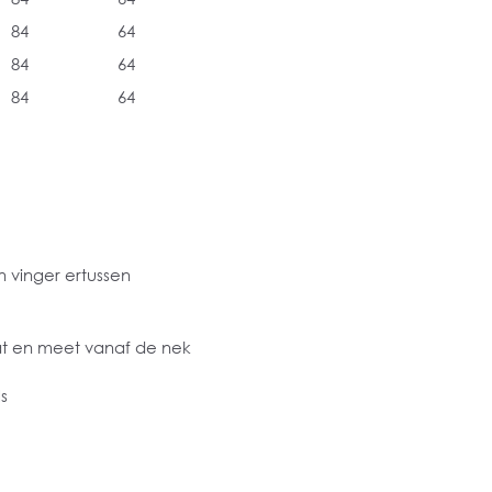
84
64
84
64
84
64
 vinger ertussen
at en meet vanaf de nek
s