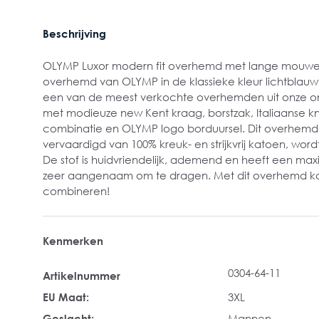
Beschrijving
OLYMP Luxor modern fit overhemd met lange mouwen
overhemd van OLYMP in de klassieke kleur lichtblauw
een van de meest verkochte overhemden uit onze on
met modieuze new Kent kraag, borstzak, Italiaanse 
combinatie en OLYMP logo borduursel. Dit overhemd
vervaardigd van 100% kreuk- en strijkvrij katoen, wor
De stof is huidvriendelijk, ademend en heeft een m
zeer aangenaam om te dragen. Met dit overhemd kan
combineren!
Kenmerken
0304-64-11
Artikelnummer
EU Maat:
3XL
Geslacht:
Mannen