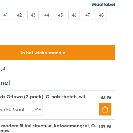
Maattabel
41
42
43
44
45
46
47
48
In het winkelmandje
jst
met
rts Ottawa (2-pack), O-hals stretch, wit
46,95
odern fit trui structuur, katoenmengsel, O-
109,95
blauw