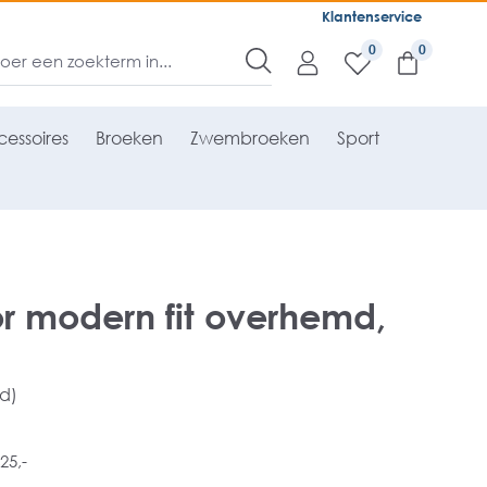
Klantenservice
0
essoires
Broeken
Zwembroeken
Sport
r modern fit overhemd,
rd)
25,-