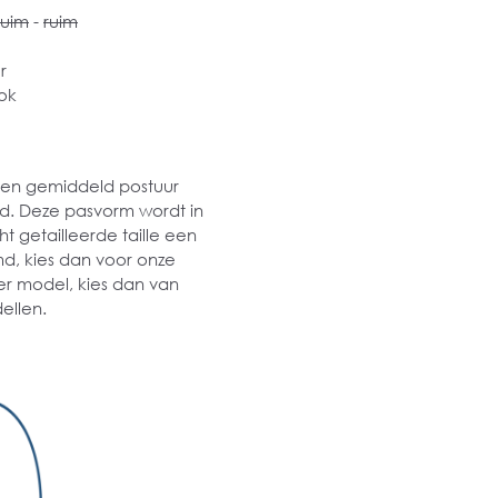
ruim
-
ruim
r
ok
 een gemiddeld postuur
md. Deze pasvorm wordt in
t getailleerde taille een
md, kies dan voor onze
er model, kies dan van
ellen.