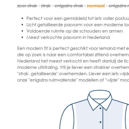
zeer strak
-
strak
-
enigszins strak
-
normaal
-
enigszins 
Perfect voor een gemiddeld tot iets voller postuu
Licht getailleerde pasvorm voor een moderne lo
Voldoende ruimte op de schouders en armen
Meest verkochte pasvorm in Nederland
Een modern fit is perfect geschikt voor iemand met
die op zoek is naar een comfortabel zittend overhe
Nederland het meest verkocht en heeft dankzij de lich
moderne uitstraling. Wil je liever een strakker overhe
"strak getailleerde" overhemden. Liever een iets wijd
onze "enigszins ruimvallende" modellen of "wijde" mod