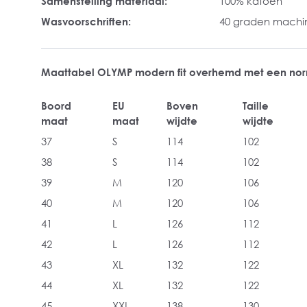
Samenstelling materiaal:
100% katoen
Wasvoorschriften:
40 graden mach
Maattabel OLYMP modern fit overhemd met een no
Boord
EU
Boven
Taille
maat
maat
wijdte
wijdte
37
S
114
102
38
S
114
102
39
M
120
106
40
M
120
106
41
L
126
112
42
L
126
112
43
XL
132
122
44
XL
132
122
45
XXL
138
130