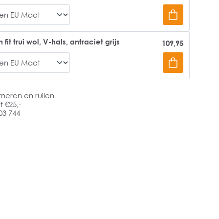
t trui wol, V-hals, antraciet grijs
109,95
rneren en ruilen
 €25,-
03 744