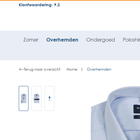
Klantwaardering: 9.2
neral.skipToSearch
general.skipToNavigation
Zomer
Overhemden
Ondergoed
Poloshir
Terug naar overzicht
Home
Overhemden