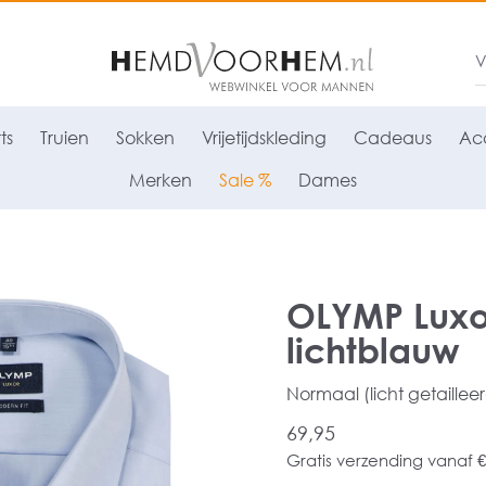
ts
Truien
Sokken
Vrijetijdskleding
Cadeaus
Acc
Merken
Sale %
Dames
OLYMP Luxo
lichtblauw
Normaal (licht getaillee
69,95
Gratis verzending vanaf €