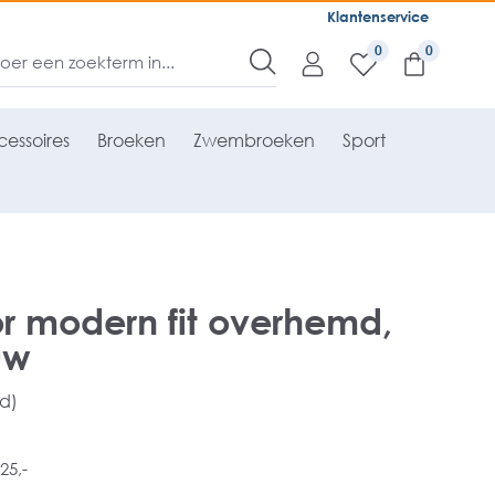
Klantenservice
0
essoires
Broeken
Zwembroeken
Sport
r modern fit overhemd,
uw
rd)
25,-