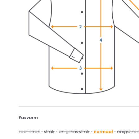
Pasvorm
zeer strak
-
strak
-
enigszins strak
-
normaal
-
enigszins 