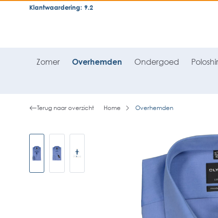
Klantwaardering: 9.2
neral.skipToSearch
general.skipToNavigation
Zomer
Overhemden
Ondergoed
Poloshir
Terug naar overzicht
Home
Overhemden