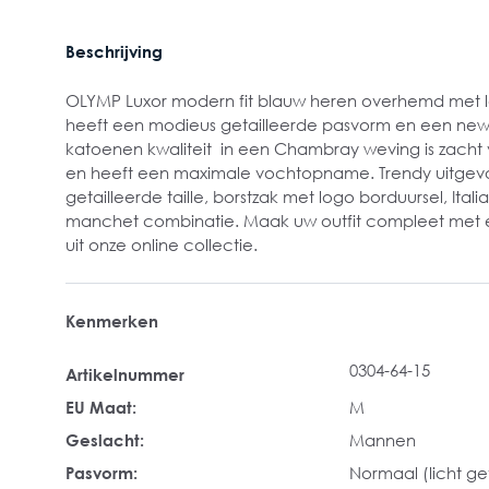
Beschrijving
OLYMP Luxor modern fit blauw heren overhemd met 
heeft een modieus getailleerde pasvorm en een new 
katoenen kwaliteit in een Chambray weving is zach
en heeft een maximale vochtopname. Trendy uitgevo
getailleerde taille, borstzak met logo borduursel, Ita
manchet combinatie. Maak uw outfit compleet met e
uit onze online collectie.
Kenmerken
0304-64-15
Artikelnummer
EU Maat:
M
Geslacht:
Mannen
Pasvorm:
Normaal (licht get