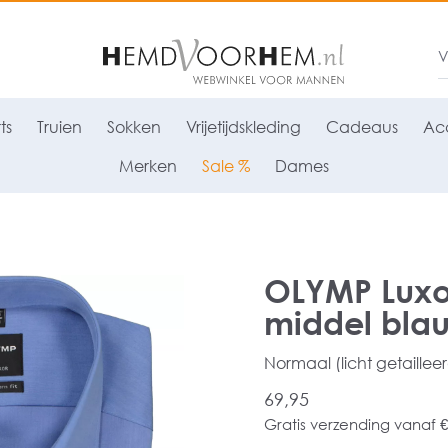
ts
Truien
Sokken
Vrijetijdskleding
Cadeaus
Acc
Merken
Sale %
Dames
OLYMP Luxo
middel bla
Normaal (licht getaillee
69,95
Gratis verzending vanaf €