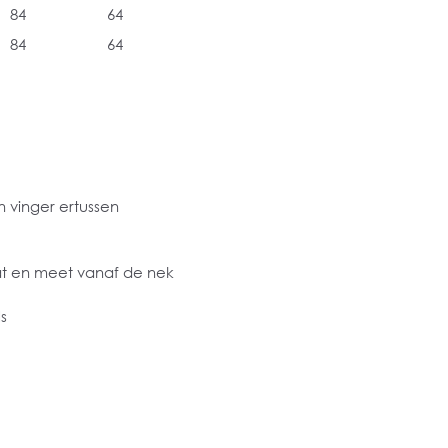
84
64
84
64
 vinger ertussen
at en meet vanaf de nek
s