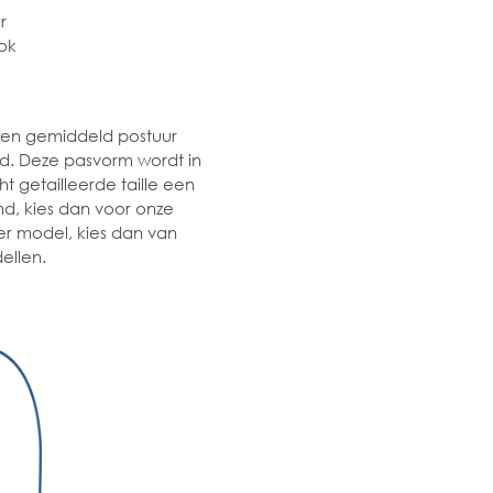
r
ok
 een gemiddeld postuur
md. Deze pasvorm wordt in
t getailleerde taille een
md, kies dan voor onze
er model, kies dan van
ellen.