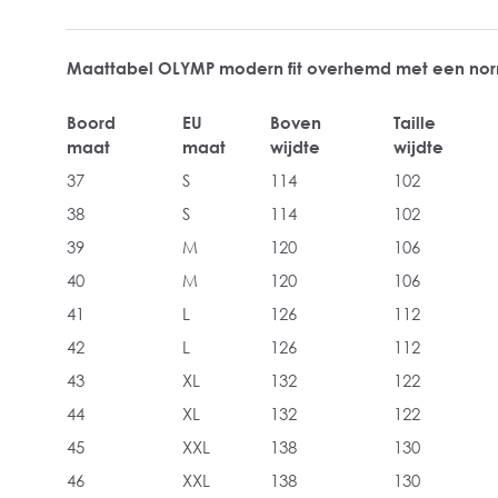
Maattabel OLYMP modern fit overhemd met een no
Boord
EU
Boven
Taille
maat
maat
wijdte
wijdte
37
S
114
102
38
S
114
102
39
M
120
106
40
M
120
106
41
L
126
112
42
L
126
112
43
XL
132
122
44
XL
132
122
45
XXL
138
130
46
XXL
138
130