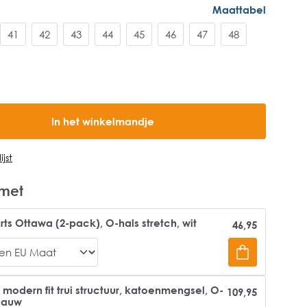
Maattabel
41
42
43
44
45
46
47
48
In het winkelmandje
jst
met
rts Ottawa (2-pack), O-hals stretch, wit
46,95
odern fit trui structuur, katoenmengsel, O-
109,95
blauw