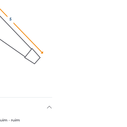
ruim
-
ruim