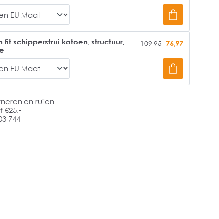
it schipperstrui katoen, structuur,
76,97
109,95
ge
rneren en ruilen
 €25,-
03 744